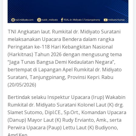
TNI Angkatan laut. Rumkital dr. Midiyato Suratani
melaksanakan Upacara Bendera dalam rangka
Peringatan ke-118 Hari Kebangkitan Nasional
(Harkitnas) Tahun 2026 dengan mengusung tema
“Jaga Tunas Bangsa Demi Kedaulatan Negara”,
bertempat di Lapangan Apel Rumkital dr. Midiyato
Suratani, Tanjungpinang, Provinsi Kepri. Rabu
(20/05/2026)
Bertindak selaku Inspektur Upacara (Irup) Wakabin
Rumkital dr. Midiyato Suratani Kolonel Laut (K) drg.
Slamet Sutomo, Dipl.CE., Sp.Ort., Komandan Upacara
(Danup) Mayor Laut (K) Rudy Ervianto, Amk., serta
Perwira Upacara (Paup) Lettu Laut (K) Budiyono,
Amd.Kep.