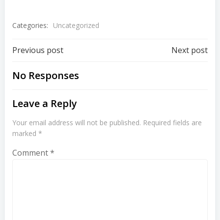
Categories:
Uncategorized
Post
Post
Previous post
Next post
navigation
navigation
No Responses
Leave a Reply
Your email address will not be published.
Required fields are
marked
*
Comment
*