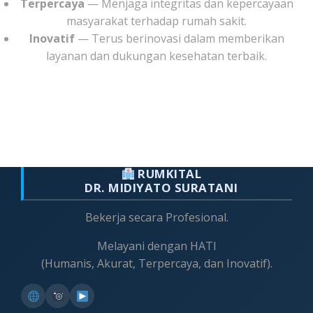
Terpercaya
— Menjaga integritas dan kepercayaan
masyarakat terhadap rumah sakit.
Inovatif
— Terus berinovasi dalam memberikan
layanan dan dukungan kesehatan terbaik.
RUMKITAL
DR. MIDIYATO SURATANI
Bekerja secara Profesional.
Melayani dengan HATI
(Humanis, Akurat, Terpercaya, dan Inovatif).