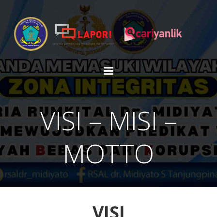
Skip
to
content
VISI – MISI –
MOTTO
VISI