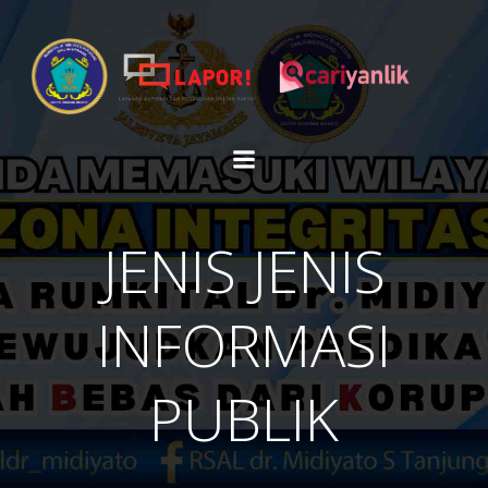
Skip
to
content
JENIS JENIS
INFORMASI
PUBLIK