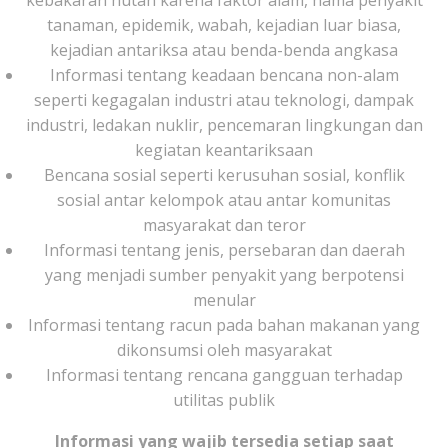
kebakaran hutan karena faktor alam, hama penyakit
tanaman, epidemik, wabah, kejadian luar biasa,
kejadian antariksa atau benda-benda angkasa
Informasi tentang keadaan bencana non-alam
seperti kegagalan industri atau teknologi, dampak
industri, ledakan nuklir, pencemaran lingkungan dan
kegiatan keantariksaan
Bencana sosial seperti kerusuhan sosial, konflik
sosial antar kelompok atau antar komunitas
masyarakat dan teror
Informasi tentang jenis, persebaran dan daerah
yang menjadi sumber penyakit yang berpotensi
menular
Informasi tentang racun pada bahan makanan yang
dikonsumsi oleh masyarakat
Informasi tentang rencana gangguan terhadap
utilitas publik
Informasi yang wajib tersedia setiap saat