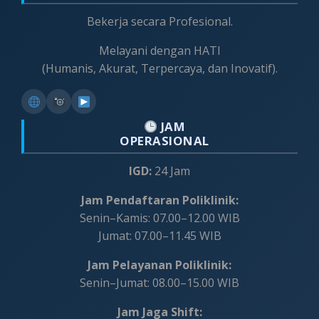
Bekerja secara Profesional.
Melayani dengan HATI
(Humanis, Akurat, Terpercaya, dan Inovatif).
JAM
OPERASIONAL
IGD:
24 Jam
Jam Pendaftaran Poliklinik:
Senin–Kamis: 07.00–12.00 WIB
Jumat: 07.00–11.45 WIB
Jam Pelayanan Poliklinik:
Senin–Jumat: 08.00–15.00 WIB
Jam Jaga Shift: