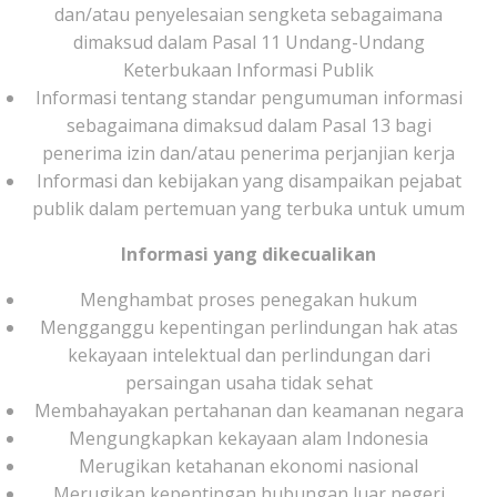
dan/atau penyelesaian sengketa sebagaimana
dimaksud dalam Pasal 11 Undang-Undang
Keterbukaan Informasi Publik
Informasi tentang standar pengumuman informasi
sebagaimana dimaksud dalam Pasal 13 bagi
penerima izin dan/atau penerima perjanjian kerja
Informasi dan kebijakan yang disampaikan pejabat
publik dalam pertemuan yang terbuka untuk umum
Informasi yang dikecualikan
Menghambat proses penegakan hukum
Mengganggu kepentingan perlindungan hak atas
kekayaan intelektual dan perlindungan dari
persaingan usaha tidak sehat
Membahayakan pertahanan dan keamanan negara
Mengungkapkan kekayaan alam Indonesia
Merugikan ketahanan ekonomi nasional
Merugikan kepentingan hubungan luar negeri