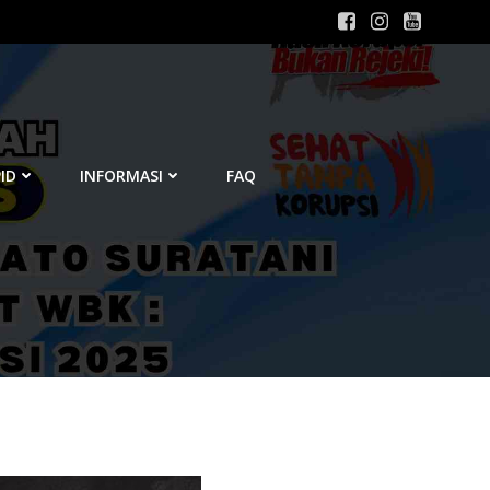
ID
INFORMASI
FAQ