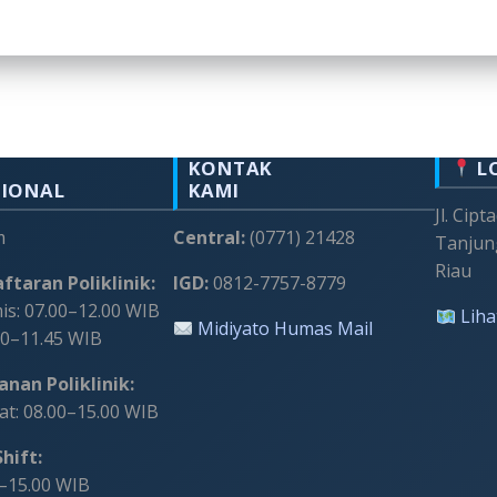
KONTAK
L
SIONAL
KAMI
Jl. Cipt
m
Central:
(0771) 21428
Tanjun
Riau
ftaran Poliklinik:
IGD:
0812-7757-8779
s: 07.00–12.00 WIB
Liha
Midiyato Humas Mail
00–11.45 WIB
nan Poliklinik:
t: 08.00–15.00 WIB
hift:
0–15.00 WIB