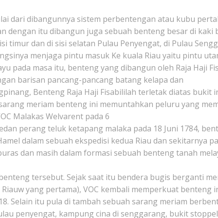
ulai dari dibangunnya sistem perbentengan atau kubu pertah
n dengan itu dibangun juga sebuah benteng besar di kaki 
i timur dan di sisi selatan Pulau Penyengat, di Pulau Sengg
 fungsinya menjaga pintu masuk Ke kuala Riau yaitu pintu 
u pada masa itu, benteng yang dibangun oleh Raja Haji Fisab
dengan barisan pancang-pancang batang kelapa dan
inang, Benteng Raja Haji Fisabililah terletak diatas bukit i
i sarang meriam benteng ini memuntahkan peluru yang mem
OC Malakas Welvarent pada 6
di medan perang teluk ketapang malaka pada 18 Juni 1784, be
Hamel dalam sebuah ekspedisi kedua Riau dan sekitarnya 
 dan masih dalam formasi sebuah benteng tanah melayu. Ke
benteng tersebut. Sejak saat itu bendera bugis berganti me
t Riauw yang pertama), VOC kembali memperkuat benteng 
8. Selain itu pula di tambah sebuah sarang meriam berbent
au penyengat, kampung cina di senggarang, bukit stoppelar