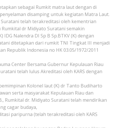
tetapkan sebagai Rumkit matra laut dengan di
t penyelaman disamping untuk kegiatan Matra Laut.
Suratani telah terakreditasi oleh kementrian
u Rumkital dr Midiyato Suratani semakin
) IDG Nalendra DI Sp B Sp.BTKV (K) dengan
ni ditetapkan dari rumkit TNI Tingkat III menjadi
atan Republik Indonesia no HK 03.05/1972/2011
Trauma Center Bersama Gubernur Kepulauan Riau
ratani telah lulus Akreditasi oleh KARS dengan
pemimpinan Kolonel laut (K) dr Tanto Budiharto
rawan serta masyarakat Kepulauan Riau dan
, Rumkital dr. Midiyato Suratani telah mendirikan
ung cagar budaya,
asi paripurna (telah terakreditasi oleh KARS