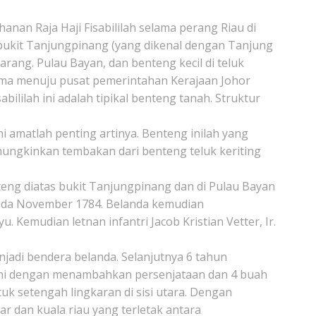
anan Raja Haji Fisabililah selama perang Riau di
bukit Tanjungpinang (yang dikenal dengan Tanjung
arang. Pulau Bayan, dan benteng kecil di teluk
utama menuju pusat pemerintahan Kerajaan Johor
ililah ini adalah tipikal benteng tanah. Struktur
ni amatlah penting artinya. Benteng inilah yang
ungkinkan tembakan dari benteng teluk keriting
nteng diatas bukit Tanjungpinang dan di Pulau Bayan
pada November 1784. Belanda kemudian
mudian letnan infantri Jacob Kristian Vetter, Ir.
njadi bendera belanda. Selanjutnya 6 tahun
ini dengan menambahkan persenjataan dan 4 buah
uk setengah lingkaran di sisi utara. Dengan
 dan kuala riau yang terletak antara