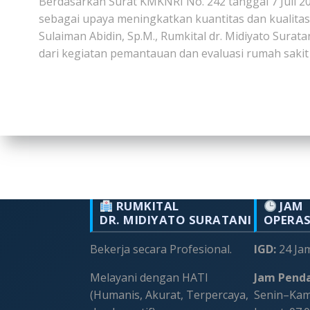
Berdasarkan Surat KMKNRI No. 242 tanggal 7 Juli 2
sebagai upaya meningkatkan kuantitas dan kualita
Sulaiman Abidin, Sp.M., Rumkital dr. Midiyato Sura
dari kegiatan pemantauan dan evaluasi rumah sakit 
RUMKITAL
JAM
DR. MIDIYATO SURATANI
OPERA
Bekerja secara Profesional.
IGD:
24 Ja
Melayani dengan HATI
Jam Penda
(Humanis, Akurat, Terpercaya,
Senin–Kami