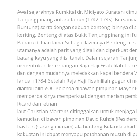
Awal sejarahnya Rumkital dr. Midiyato Suratani dim
Tanjungpinang antara tahun (1782-1785). Bersamaa
Buntung) serta dengan sebuah benteng lainnya di sis
keriting. Benteng di atas Bukit Tanjungpinang ini
Baharu di Riau lama. Sebagai lazimnya Benteng melay
utamanya adalah parit yang digali dan diperkuat 
batang kayu yang diisi tanah. Dalam sejarah Tanjungp
menentukan kemenangan Raja Haji Fisabililah. Dar
dan dengan mudahnya meledakkan kapal bendera V
Januari 1784. Setelah Raja Haji Fisabililah gugur 
diambil alih VOC Belanda dibawah pimpinan Mayor 
memperbaikinya memperkuat dengan meriam pemburas
Ricard dan letnan
laut Christian Martens ditinggalkan untuk menjaga 
kemudian di bawah pimpinan David Ruhde (Residen
bastion (sarang meriam) ala benteng Belanda abad 1
kekuatan ini dapat menyapu petahanan musuh di pul