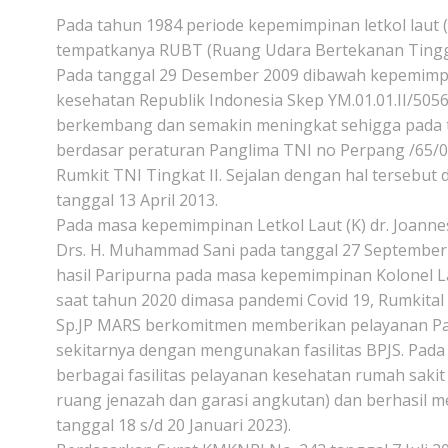
Pada tahun 1984 periode kepemimpinan letkol laut (
tempatkanya RUBT (Ruang Udara Bertekanan Tinggi).
Pada tanggal 29 Desember 2009 dibawah kepemimpinan
kesehatan Republik Indonesia Skep YM.01.01.II/5056
berkembang dan semakin meningkat sehigga pada ta
berdasar peraturan Panglima TNI no Perpang /65/01
Rumkit TNI Tingkat II. Sejalan dengan hal tersebut
tanggal 13 April 2013.
Pada masa kepemimpinan Letkol Laut (K) dr. Joann
Drs. H. Muhammad Sani pada tanggal 27 September 20
hasil Paripurna pada masa kepemimpinan Kolonel La
saat tahun 2020 dimasa pandemi Covid 19, Rumkital 
Sp.JP MARS berkomitmen memberikan pelayanan Pari
sekitarnya dengan mengunakan fasilitas BPJS. Pada m
berbagai fasilitas pelayanan kesehatan rumah sakit
ruang jenazah dan garasi angkutan) dan berhasil m
tanggal 18 s/d 20 Januari 2023).