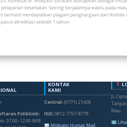
023, Rumkital dr. Midiyato Suratani ditetapkan sebagai I
s pelayanan kesehatan. Seiring berjalannya waktu pada ma
tani berhasil mendapatkan piagam penghargaan dari Komite 
pasca akreditasi setelah 1 tahun.
KONTAK
L
SIONAL
KAMI
Jl. Cipt
m
Central:
(0771) 21428
Tanjun
Riau
ftaran Poliklinik:
IGD:
0812-7757-8779
s: 07.00–12.00 WIB
Liha
Midiyato Humas Mail