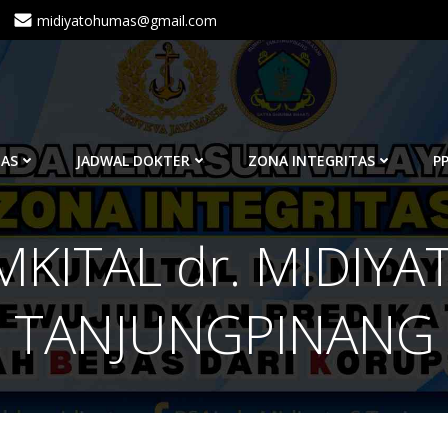
midiyatohumas@gmail.com
TAS
JADWAL DOKTER
ZONA INTEGRITAS
PP
MKITAL dr. MIDIYA
TANJUNGPINANG