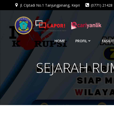
Jl. CIptadi No.1 Tanjungpinang, Kepri
(0771) 21428
Skip
to
content
HOME
PROFIL
FASILI
SEJARAH RU