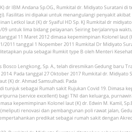
K) dr IBM Andana Sp.OG., Rumkital dr. Midiyato Suratani di 
 Fasilitas ini dipakai untuk menangulangi penyakit akiba
 Letkol laut (K) dr Syaiful HD Sp. KJ Rumkital dr midiyato 
/09 untuk lima bidang pelayanan. Seiring berjalannya wakt
nggal 11 Maret 2012 dimasa kepemimpinan Kolonel laut (K
/2011 tanggal 1 Nopember 2011 Rumkital Dr Midiyato Surata
 ditetapkan pula sebagai Rumkit type B oleh Menteri Keseh
es Bosco Lengkong, Sp. A., telah diresmikan Gedung baru 
14. Pada tanggal 27 Oktober 2017 Rumkital dr. Midiyato Su
ut (K) dr. Ahmad Samsulhadi. Pada
di tunjuk sebagai Rumah sakit Rujukan Covid 19. Dimasa ke
purna (service excellent) bagi TNI dan keluarga, purnawi
asa kepemimpinan Kolonel laut (K) dr. Edwin M. Kamil, Sp.B.
 (meliputi renovasi dan pembangunan poli rawat jalan, Ged
empertahankan predikat sebagai rumah sakit dengan Akredit