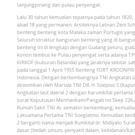
tanjungpinang dan pulau penyengat.
Lalu 30 tahun kemudian tepatnya pada tahun 1820,
abad 18 yang permanen. Arsiteknya Letnan Zeni S
benteng benteng kota Malaka zaman Portugis yang
Seluruh struktur bangunan benteng yang di bangu
benteng ini di lengkapi dengan Gudang peluru, g
konon tembus ke Pulau penyengat serta adanya TPS
KIRKOF (kuburan Belanda) yang jaraknya sekitar sa
pada tanggal 1 April 1955 Benteng FORT KROONPRI
Indonesia. Dengan berkembangnya TNI Angkatan la
diresmikan oleh Marsda TNI DR. H. Soejoso S (Kapu
Angkatan laut daeral 2 dengan Karumkital pertama 
surat Keputusan Menhankam/Pangab no Skep 226.a/11
Rumah Sakit TNI AL semakin berkembang, kemudian 
Laksamana Pertama TNI Soegiatmo. Kemudian berda
2 berganti nama menjadi Rumkital dr. Midiyato Surat
dasar (bedah umum, penyakit dalam, kebidanan/kan