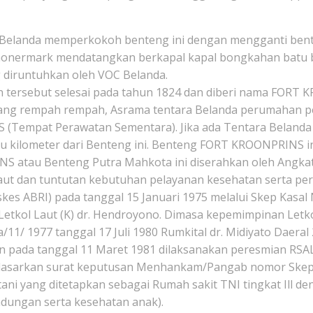
 Belanda memperkokoh benteng ini dengan mengganti bente
chonermark mendatangkan berkapal kapal bongkahan batu b
 diruntuhkan oleh VOC Belanda.
n tersebut selesai pada tahun 1824 dan diberi nama FOR
udang rempah rempah, Asrama tentara Belanda perumahan p
 (Tempat Perawatan Sementara). Jika ada Tentara Belanda 
tu kilometer dari Benteng ini. Benteng FORT KROONPRINS i
NS atau Benteng Putra Mahkota ini diserahkan oleh Angka
ut dan tuntutan kebutuhan pelayanan kesehatan serta pe
skes ABRI) pada tanggal 15 Januari 1975 melalui Skep Kas
Letkol Laut (K) dr. Hendroyono. Dimasa kepemimpinan Letko
/ 1977 tanggal 17 Juli 1980 Rumkital dr. Midiyato Daeral 
pada tanggal 11 Maret 1981 dilaksanakan peresmian RSAL d
sarkan surat keputusan Menhankam/Pangab nomor Skep 17
ani yang ditetapkan sebagai Rumah sakit TNI tingkat Ill den
dungan serta kesehatan anak).