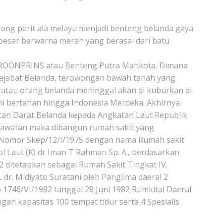
ng parit ala melayu menjadi benteng belanda gaya
esar berwarna merah yang berasal dari batu
T KROONPRINS atau Benteng Putra Mahkota. Dimana
ejabat Belanda, terowongan bawah tanah yang
atau orang belanda meninggal akan di kuburkan di
ni bertahan hingga Indonesia Merdeka. Akhirnya
tan Darat Belanda kepada Angkatan Laut Republik
rawatan maka dibangun rumah sakit yang
al Nomor Skep/12/I/1975 dengan nama Rumah sakit
l Laut (K) dr Iman T Rahman Sp. A., berdasarkan
2 ditetapkan sebagai Rumah Sakit Tingkat IV.
r. Midiyato Suratani oleh Panglima daeral 2
46/VI/1982 tanggal 28 Juni 1982 Rumkital Daeral
gan kapasitas 100 tempat tidur serta 4 Spesialis