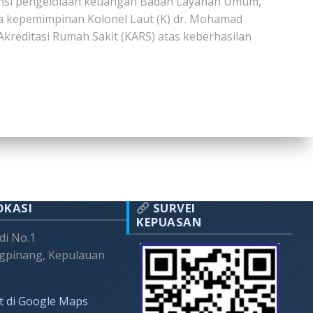
nstansi pengelolaan keuangan Badan Layanan Umum,
sa kepemimpinan Kolonel Laut (K) dr. Mohamad
Akreditasi Rumah Sakit (KARS) atas keberhasilan
OKASI
SURVEI
KEPUASAN
adi No.1
gpinang, Kepulauan
t di Google Maps