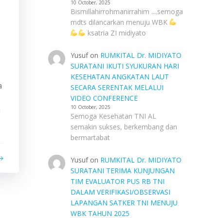
10 October, 2025
Bismillahirrohmanirrahim ....semoga
mdts dilancarkan menuju WBK
ksatria ZI midiyato
I
Yusuf
on
RUMKITAL Dr. MIDIYATO
SURATANI IKUTI SYUKURAN HARI
KESEHATAN ANGKATAN LAUT
a
SECARA SERENTAK MELALUI
VIDEO CONFERENCE
10 October, 2025
n
Semoga Kesehatan TNI AL
semakin sukses, berkembang dan
bermartabat
Yusuf
on
RUMKITAL Dr. MIDIYATO
SURATANI TERIMA KUNJUNGAN
TIM EVALUATOR PUS RB TNI
DALAM VERIFIKASI/OBSERVASI
LAPANGAN SATKER TNI MENUJU
WBK TAHUN 2025