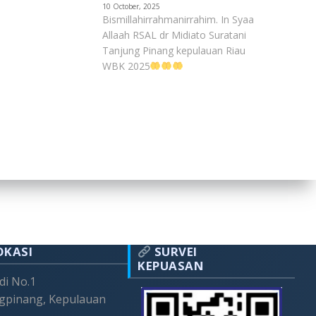
10 October, 2025
Bismillahirrahmanirrahim. In Syaa
Allaah RSAL dr Midiato Suratani
Tanjung Pinang kepulauan Riau
WBK 2025
OKASI
SURVEI
KEPUASAN
adi No.1
gpinang, Kepulauan