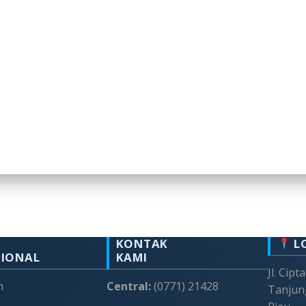
KONTAK
L
SIONAL
KAMI
Jl. Cipt
m
Central:
(0771) 21428
Tanjun