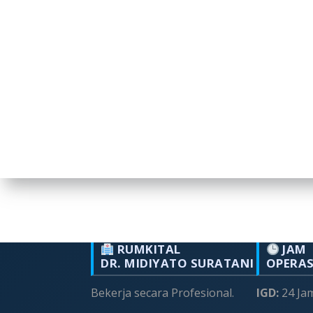
RUMKITAL
JAM
DR. MIDIYATO SURATANI
OPERA
Bekerja secara Profesional.
IGD:
24 Ja