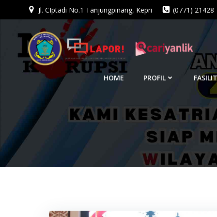
Jl. CIptadi No.1 Tanjungpinang, Kepri
(0771) 21428
Skip
to
content
HOME
PROFIL
FASILI