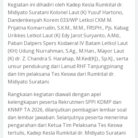
Kegiatan ini dihadiri oleh Kadep Kesla Rumkital dr.
Midiyato Suratani Kolonel Laut (K) Yusuf Hartono,
Dandenkesyah Korem 033/WP Letkol CKM M.
Prijatna Komarrudin, S.K.M., M.M., FRSPH., Pjs. Kabag
Urikkes Letkol Laut (K) Edy Jarot Suryanto, A.Md.,
Paban Dalpers Spers Kodaeral IV Batam Letkol Laut
(KH) Udung Nurrahman, S.Ag., M.Han., Mayor Laut
(K) dr. Z. Chandra S. Harahap, M.Ked(KJ)., Sp.KJ., serta
unsur pendukung dari Lanud RHF Tanjungpinang
dan tim pelaksana Tes Keswa dari Rumkital dr.
Midiyato Suratani.
Rangkaian kegiatan diawali dengan apel
kelengkapan peserta Rekrutmen SPPI KDMP dan
KNMP TA 2026, dilanjutkan pembagian lembar soal
dan lembar jawaban. Selanjutnya peserta menerima
pengarahan dari Ketua Tim Pelaksana Tes Keswa
tertulis, Kadep Kesla Rumkital dr. Midiyato Suratani