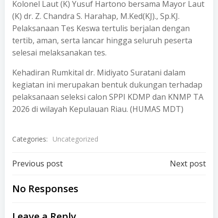
Kolonel Laut (K) Yusuf Hartono bersama Mayor Laut
(K) dr. Z. Chandra S. Harahap, M.Ked(KJ)., Sp.KJ.
Pelaksanaan Tes Keswa tertulis berjalan dengan
tertib, aman, serta lancar hingga seluruh peserta
selesai melaksanakan tes.
Kehadiran Rumkital dr. Midiyato Suratani dalam
kegiatan ini merupakan bentuk dukungan terhadap
pelaksanaan seleksi calon SPPI KDMP dan KNMP TA
2026 di wilayah Kepulauan Riau. (HUMAS MDT)
Categories:
Uncategorized
Post
Post
Previous post
Next post
navigation
navigation
No Responses
Leave a Reply