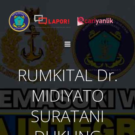
Skip
to
content
RUMKITAL Dr.
MIDIYATO
SURATANI