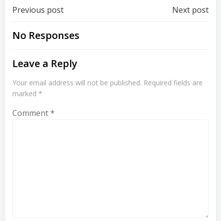
Post
Post
Previous post
Next post
navigation
navigation
No Responses
Leave a Reply
Your email address will not be published.
Required fields are
marked
*
Comment
*