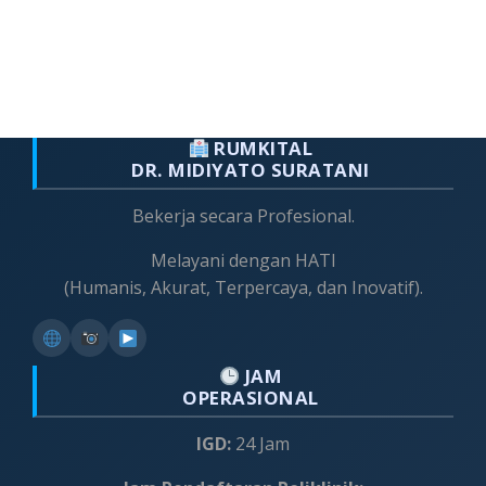
RUMKITAL
DR. MIDIYATO SURATANI
Bekerja secara Profesional.
Melayani dengan HATI
(Humanis, Akurat, Terpercaya, dan Inovatif).
JAM
OPERASIONAL
IGD:
24 Jam