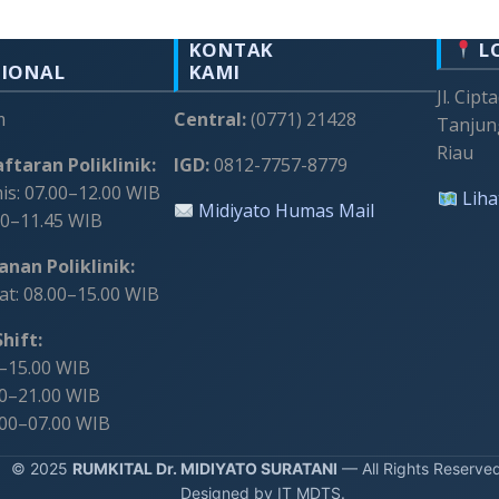
KONTAK
L
SIONAL
KAMI
Jl. Cipt
m
Central:
(0771) 21428
Tanjun
Riau
ftaran Poliklinik:
IGD:
0812-7757-8779
s: 07.00–12.00 WIB
Liha
Midiyato Humas Mail
00–11.45 WIB
nan Poliklinik:
t: 08.00–15.00 WIB
hift:
0–15.00 WIB
00–21.00 WIB
.00–07.00 WIB
 2025
RUMKITAL Dr. MIDIYATO SURATANI
— All Rights Reserve
Designed by IT MDTS.