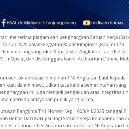
ratani menerima piagam dan penghargaan Satuan Kerja (Sat
) Tahun 2025 dalam kegiatan Rapat Pimpinan (Rapim) TNI
dipimpin langsung oleh Kepala Staf Angkatan Laut (Kasal)
 M.Tr.Opsla., dan diselenggarakan di Auditorium Denma Mab
an bentuk apresiasi pimpinan TNI Angkatan Laut kepada
en kuat dalam mewujudkan tata kelola pemerintahan yang
, penghargaan ini juga menjadi pengakuan atas integritas tin
m memberikan pelayanan publik yang prima.
putusan Panglima TNI Nomor Kep. 1603/XII/2025 tanggal 2
ayah Bebas Dari Korupsi Bagi Satuan Kerja Pembangunan 
ndonesia Tahun 2025. Adapun satuan kerja TNI Angkatan La