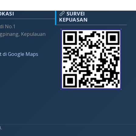
OKASI
SURVEI
KEPUASAN
adi No.1
gpinang, Kepulauan
t di Google Maps
d.