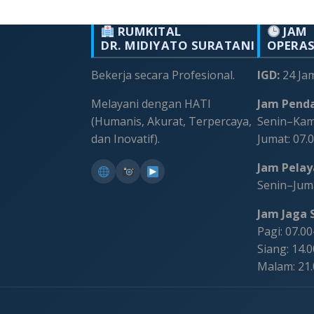
RUMKITAL
JAM
DR. MIDIYATO SURATANI
OPERA
Bekerja secara Profesional.
IGD:
24 Ja
Melayani dengan HATI
Jam Penda
(Humanis, Akurat, Terpercaya,
Senin–Kami
dan Inovatif).
Jumat: 07.
Jam Pelaya
Senin–Juma
Jam Jaga S
Pagi: 07.0
Siang: 14.
Malam: 21
©