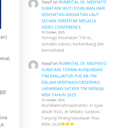
Yusuf
on
RUMKITAL Dr. MIDIYATO
SURATANI IKUTI SYUKURAN HARI
KESEHATAN ANGKATAN LAUT
SECARA SERENTAK MELALUI
VIDEO CONFERENCE
10 October, 2025
ker)
Semoga Kesehatan TNI AL
semakin sukses, berkembang dan
bermartabat
esal,
Yusuf
on
RUMKITAL Dr. MIDIYATO
SURATANI TERIMA KUNJUNGAN
TIM EVALUATOR PUS RB TNI
DALAM VERIFIKASI/OBSERVASI
LAPANGAN SATKER TNI MENUJU
ggi
WBK TAHUN 2025
10 October, 2025
Bismillahirrahmanirrahim. In Syaa
Allaah RSAL dr Midiato Suratani
Zona
Tanjung Pinang kepulauan Riau
ut
WBK 2025