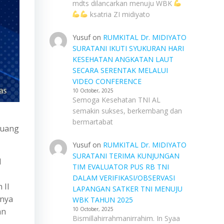
mdts dilancarkan menuju WBK
ksatria ZI midiyato
Yusuf
on
RUMKITAL Dr. MIDIYATO
SURATANI IKUTI SYUKURAN HARI
KESEHATAN ANGKATAN LAUT
SECARA SERENTAK MELALUI
VIDEO CONFERENCE
10 October, 2025
Semoga Kesehatan TNI AL
semakin sukses, berkembang dan
bermartabat
Ruang
Yusuf
on
RUMKITAL Dr. MIDIYATO
SURATANI TERIMA KUNJUNGAN
l
TIM EVALUATOR PUS RB TNI
DALAM VERIFIKASI/OBSERVASI
 II
LAPANGAN SATKER TNI MENUJU
nnya
WBK TAHUN 2025
10 October, 2025
an
Bismillahirrahmanirrahim. In Syaa