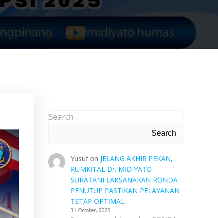
N
Search
Search
Yusuf
on
JELANG AKHIR PEKAN,
RUMKITAL Dr. MIDIYATO
SURATANI LAKSANAKAN RONDA
PENUTUP PASTIKAN PELAYANAN
TETAP OPTIMAL
31 October, 2025