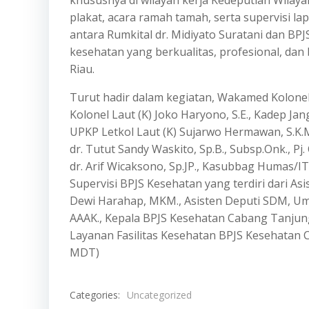
khususnya di wilayah kerja Kedeputian Wilaya
plakat, acara ramah tamah, serta supervisi lap
antara Rumkital dr. Midiyato Suratani dan B
kesehatan yang berkualitas, profesional, dan
Riau.
Turut hadir dalam kegiatan, Wakamed Kolonel La
Kolonel Laut (K) Joko Haryono, S.E., Kadep Jang
UPKP Letkol Laut (K) Sujarwo Hermawan, S.K.M
dr. Tutut Sandy Waskito, Sp.B., Subsp.Onk., P
dr. Arif Wicaksono, Sp.JP., Kasubbag Humas/IT 
Supervisi BPJS Kesehatan yang terdiri dari As
Dewi Harahap, MKM., Asisten Deputi SDM, Um
AAAK., Kepala BPJS Kesehatan Cabang Tanjungp
Layanan Fasilitas Kesehatan BPJS Kesehatan 
MDT)
Categories:
Uncategorized