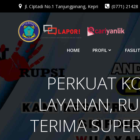
Jl. CIptadi No.1 Tanjungpinang, Kepri
(0771) 21428
Skip
to
content
HOME
PROFIL
FASILI
PERKUAT K
LAYANAN, RU
TERIMA SUPER