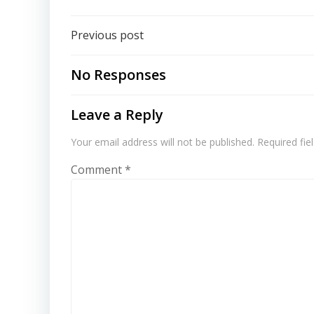
Post
Previous post
navigation
No Responses
Leave a Reply
Your email address will not be published.
Required fi
Comment
*