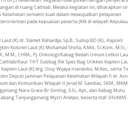
h II BPJS Kesehatan. Kegiatan dilanjutkan dengan penyerah
angan di ruang Cathlab. Melalui kegiatan ini, diharapkan si
PJS Kesehatan semakin kuat dalam mewujudkan pelayanan
 berorientasi pada kepuasan peserta JKN di wilayah Kepula
ut (K) dr. Slamet Rahardja, Sp.B., Subsp.BD (K)., Kapokli
klin Kolonel Laut (K) Mohamad Shofa, A.Md., S.I.Kom., M.Si., 
., M.M., CHRA., Pj. Onkologi/Kabag Bedah Umum Letkol Laut
j. Cathlab/Kaur THT Subbag Rik Spes Bag Urikkes Kapten Lau
Kapten Laut (K) drg. Ossy Wijaya Iriandoko, M.Kes., serta T
isten Deputi Jaminan Pelayanan Kesehatan Wilayah II dr. Asni
um dan Komunikasi Wilayah II Jenal M. Sambas, SKM., MKM.
inang Nara Grace Br Ginting, S.Si., Apt., dan Kabag Mutu
Cabang Tanjungpinang Wyzri Andipo, beserta staf. (HUMAS