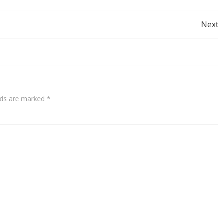
Post
Next
navigation
elds are marked
*