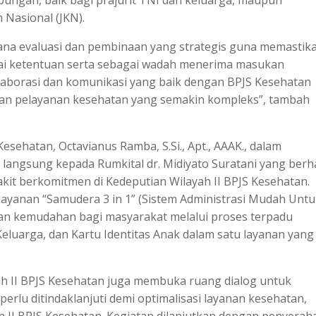
bungan, baik bagi prajurit TNI dan keluarga, maupun
Nasional (JKN).
arana evaluasi dan pembinaan yang strategis guna memastik
uai ketentuan serta sebagai wadah menerima masukan
olaborasi dan komunikasi yang baik dengan BPJS Kesehatan
ngan pelayanan kesehatan yang semakin kompleks”, tambah
Kesehatan, Octavianus Ramba, S.Si., Apt., AAAK., dalam
angsung kepada Rumkital dr. Midiyato Suratani yang berha
kit berkomitmen di Kedeputian Wilayah II BPJS Kesehatan.
layanan “Samudera 3 in 1” (Sistem Administrasi Mudah Unt
kan kemudahan bagi masyarakat melalui proses terpadu
eluarga, dan Kartu Identitas Anak dalam satu layanan yang
ah II BPJS Kesehatan juga membuka ruang dialog untuk
erlu ditindaklanjuti demi optimalisasi layanan kesehatan,