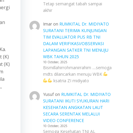
an
Tetap semangat tabah sampai
nergi
akhir
uan
Imar
on
RUMKITAL Dr. MIDIYATO
SURATANI TERIMA KUNJUNGAN
TIM EVALUATOR PUS RB TNI
DALAM VERIFIKASI/OBSERVASI
Ka.
LAPANGAN SATKER TNI MENUJU
 (K)
WBK TAHUN 2025
10 October, 2025
t (K)
Bismillahirrohmanirrahim ....semoga
im
mdts dilancarkan menuju WBK
la
ksatria ZI midiyato
,
Yusuf
on
RUMKITAL Dr. MIDIYATO
SURATANI IKUTI SYUKURAN HARI
KESEHATAN ANGKATAN LAUT
SECARA SERENTAK MELALUI
VIDEO CONFERENCE
10 October, 2025
Semoga Kesehatan TNI AL