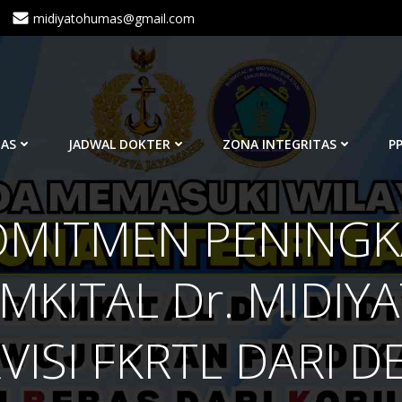
midiyatohumas@gmail.com
TAS
JADWAL DOKTER
ZONA INTEGRITAS
PP
OMITMEN PENING
MKITAL Dr. MIDIY
VISI FKRTL DARI D