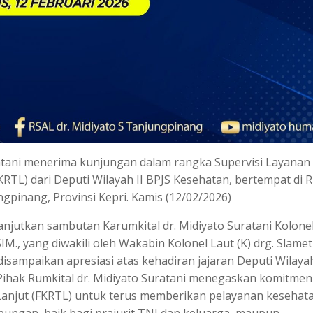
ratani menerima kunjungan dalam rangka Supervisi Layanan
FKRTL) dari Deputi Wilayah II BPJS Kesehatan, bertempat di 
ngpinang, Provinsi Kepri. Kamis (12/02/2026)
anjutkan sambutan Karumkital dr. Midiyato Suratani Kolone
SIM., yang diwakili oleh Wakabin Kolonel Laut (K) drg. Slamet
isampaikan apresiasi atas kehadiran jajaran Deputi Wilayah
ihak Rumkital dr. Midiyato Suratani menegaskan komitme
 Lanjut (FKRTL) untuk terus memberikan pelayanan kesehat