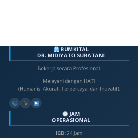
RUMKITAL
DR. MIDIYATO SURATANI
Bekerja secara Profesional.
Melayani dengan HATI
(Humanis, Akurat, Terpercaya, dan Inovatif).
JAM
OPERASIONAL
IGD:
24 Jam