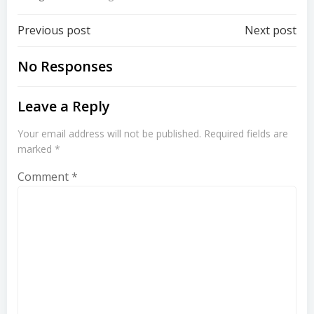
Post
Post
Previous post
Next post
navigation
navigation
No Responses
Leave a Reply
Your email address will not be published.
Required fields are
marked
*
Comment
*