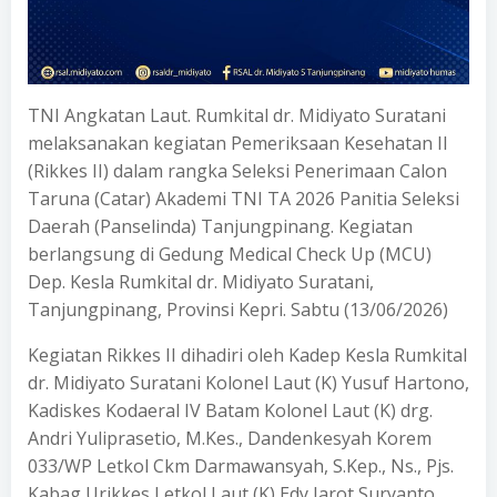
TNI Angkatan Laut. Rumkital dr. Midiyato Suratani
melaksanakan kegiatan Pemeriksaan Kesehatan II
(Rikkes II) dalam rangka Seleksi Penerimaan Calon
Taruna (Catar) Akademi TNI TA 2026 Panitia Seleksi
Daerah (Panselinda) Tanjungpinang. Kegiatan
berlangsung di Gedung Medical Check Up (MCU)
Dep. Kesla Rumkital dr. Midiyato Suratani,
Tanjungpinang, Provinsi Kepri. Sabtu (13/06/2026)
Kegiatan Rikkes II dihadiri oleh Kadep Kesla Rumkital
dr. Midiyato Suratani Kolonel Laut (K) Yusuf Hartono,
Kadiskes Kodaeral IV Batam Kolonel Laut (K) drg.
Andri Yuliprasetio, M.Kes., Dandenkesyah Korem
033/WP Letkol Ckm Darmawansyah, S.Kep., Ns., Pjs.
Kabag Urikkes Letkol Laut (K) Edy Jarot Suryanto,