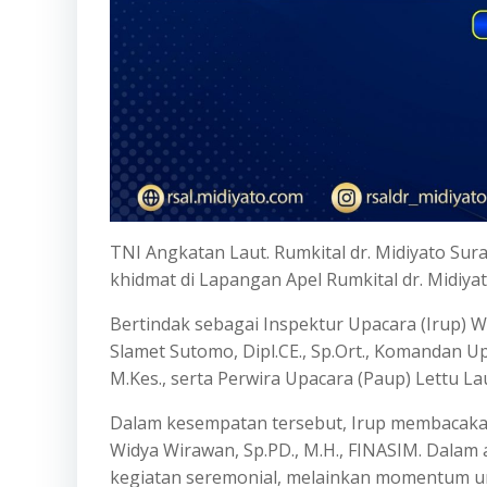
TNI Angkatan Laut. Rumkital dr. Midiyato Su
khidmat di Lapangan Apel Rumkital dr. Midiyat
Bertindak sebagai Inspektur Upacara (Irup) Wa
Slamet Sutomo, Dipl.CE., Sp.Ort., Komandan Up
M.Kes., serta Perwira Upacara (Paup) Lettu Laut
Dalam kesempatan tersebut, Irup membacakan a
Widya Wirawan, Sp.PD., M.H., FINASIM. Dala
kegiatan seremonial, melainkan momentum un