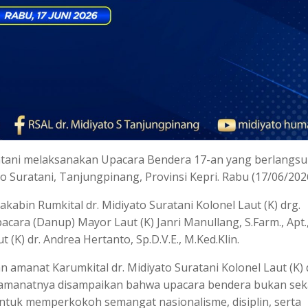
ratani melaksanakan Upacara Bendera 17-an yang berlangs
o Suratani, Tanjungpinang, Provinsi Kepri. Rabu (17/06/202
kabin Rumkital dr. Midiyato Suratani Kolonel Laut (K) drg.
acara (Danup) Mayor Laut (K) Janri Manullang, S.Farm., Apt.
 (K) dr. Andrea Hertanto, Sp.D.V.E., M.Ked.Klin.
manat Karumkital dr. Midiyato Suratani Kolonel Laut (K) 
m amanatnya disampaikan bahwa upacara bendera bukan se
tuk memperkokoh semangat nasionalisme, disiplin, serta