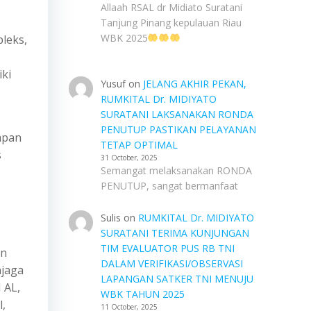
Allaah RSAL dr Midiato Suratani
Tanjung Pinang kepulauan Riau
WBK 2025
pleks,
iki
Yusuf
on
JELANG AKHIR PEKAN,
RUMKITAL Dr. MIDIYATO
SURATANI LAKSANAKAN RONDA
PENUTUP PASTIKAN PELAYANAN
apan
TETAP OPTIMAL
s
31 October, 2025
Semangat melaksanakan RONDA
PENUTUP, sangat bermanfaat
Sulis
on
RUMKITAL Dr. MIDIYATO
SURATANI TERIMA KUNJUNGAN
TIM EVALUATOR PUS RB TNI
an
DALAM VERIFIKASI/OBSERVASI
njaga
LAPANGAN SATKER TNI MENUJU
 AL,
WBK TAHUN 2025
l,
11 October, 2025