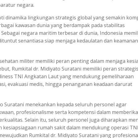
aratur negara.
oti dinamika lingkungan strategis global yang semakin kom
erbagai kawasan dunia yang berdampak pada stabilitas
 Sebagai negara maritim terbesar di dunia, Indonesia memil
 dituntut senantiasa siap menjaga kedaulatan dan keamanan
ehatan militer memiliki peran penting dalam menjaga kesi
but, Rumkital dr. Midiyato Suratani memiliki peran strategi
eadiness TNI Angkatan Laut yang mendukung pemeliharaan
asi, evakuasi medis, hingga penanganan keadaan darurat
to Suratani menekankan kepada seluruh personel agar
kwaan, profesionalisme serta kompetensi dalam memberik
rkualitas. Selain itu, seluruh personel juga diharapkan me
tkan kesiapsiagaan rumah sakit dalam mendukung operasi TNI
mewujudkan Rumkital dr. Midiyato Suratani yang profesiona