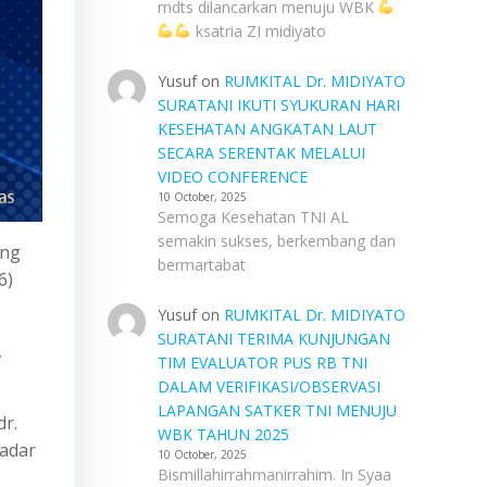
mdts dilancarkan menuju WBK
ksatria ZI midiyato
Yusuf
on
RUMKITAL Dr. MIDIYATO
SURATANI IKUTI SYUKURAN HARI
KESEHATAN ANGKATAN LAUT
SECARA SERENTAK MELALUI
VIDEO CONFERENCE
10 October, 2025
Semoga Kesehatan TNI AL
semakin sukses, berkembang dan
ung
bermartabat
6)
Yusuf
on
RUMKITAL Dr. MIDIYATO
SURATANI TERIMA KUNJUNGAN
,
TIM EVALUATOR PUS RB TNI
DALAM VERIFIKASI/OBSERVASI
LAPANGAN SATKER TNI MENUJU
dr.
WBK TAHUN 2025
kadar
10 October, 2025
Bismillahirrahmanirrahim. In Syaa