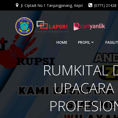
Jl. CIptadi No.1 Tanjungpinang, Kepri
(0771) 21428
Skip
to
content
HOME
PROFIL
FASILI
RUMKITAL D
UPACARA 
PROFESIO