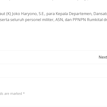
Laut (K) Joko Haryono, S.E., para Kepala Departemen, Dansa
 serta seluruh personel militer, ASN, dan PPNPN Rumkital dr
Post
Next
navigation
elds are marked
*