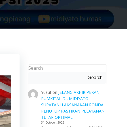
Search
Search
Yusuf
on
JELANG AKHIR PEKAN,
RUMKITAL Dr. MIDIYATO
SURATANI LAKSANAKAN RONDA
PENUTUP PASTIKAN PELAYANAN
TETAP OPTIMAL
31 October, 2025