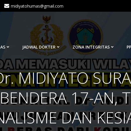
midiyatohumas@gmail.com
TAS
JADWAL DOKTER
ZONA INTEGRITAS
PP
r. MIDIYATO SUR
BENDERA 17-AN,
NALISME DAN KESI