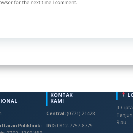
rowser for the next time I comment.
KONTAK
L
SIONAL
KAMI
Jl. Cipt
m
Central:
(0771) 21428
Tanjun
Riau
ftaran Poliklinik:
IGD:
0812-7757-8779