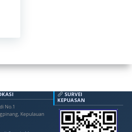
OKASI
SURVEI
KEPUASAN
adi No.1
gpinang, Kepulauan