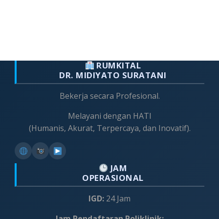
RUMKITAL
DR. MIDIYATO SURATANI
Bekerja secara Profesional.
Melayani dengan HATI
(Humanis, Akurat, Terpercaya, dan Inovatif).
JAM
OPERASIONAL
IGD:
24 Jam
Jam Pendaftaran Poliklinik: