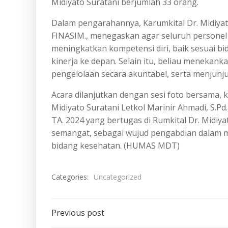
Midiyato Suratani berjumlah 33 orang.
Dalam pengarahannya, Karumkital Dr. Midiyato 
FINASIM., menegaskan agar seluruh personel
meningkatkan kompetensi diri, baik sesuai 
kinerja ke depan. Selain itu, beliau meneka
pengelolaan secara akuntabel, serta menjunj
Acara dilanjutkan dengan sesi foto bersama
Midiyato Suratani Letkol Marinir Ahmadi, S.P
TA. 2024 yang bertugas di Rumkital Dr. Midiy
semangat, sebagai wujud pengabdian dalam 
bidang kesehatan. (HUMAS MDT)
Categories:
Uncategorized
Post
Previous post