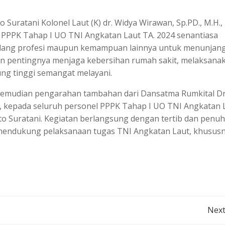
Suratani Kolonel Laut (K) dr. Widya Wirawan, Sp.PD., M.H.,
 PPPK Tahap I UO TNI Angkatan Laut TA. 2024 senantiasa
bidang profesi maupun kemampuan lainnya untuk menunjan
nkan pentingnya menjaga kebersihan rumah sakit, melaksana
ung tinggi semangat melayani.
, kemudian pengarahan tambahan dari Dansatma Rumkital Dr
d., kepada seluruh personel PPPK Tahap I UO TNI Angkatan 
ato Suratani. Kegiatan berlangsung dengan tertib dan penuh
mendukung pelaksanaan tugas TNI Angkatan Laut, khususn
Post
Next