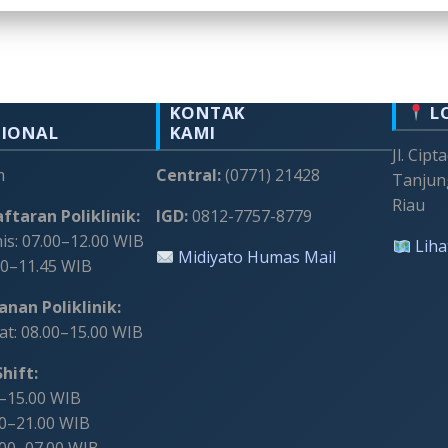
KONTAK
L
SIONAL
KAMI
Jl. Cipt
m
Central:
(0771) 21428
Tanjun
Riau
ftaran Poliklinik:
IGD:
0812-7757-8779
s: 07.00–12.00 WIB
Liha
Midiyato Humas Mail
00–11.45 WIB
nan Poliklinik:
t: 08.00–15.00 WIB
hift:
0–15.00 WIB
00–21.00 WIB