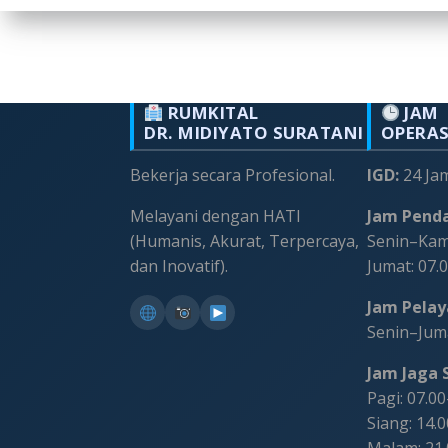
RUMKITAL
JAM
DR. MIDIYATO SURATANI
OPERA
Bekerja secara Profesional.
IGD:
24 Ja
Melayani dengan HATI
Jam Penda
(Humanis, Akurat, Terpercaya,
Senin–Kami
dan Inovatif).
Jumat: 07.
Jam Pelaya
Senin–Juma
Jam Jaga S
Pagi: 07.0
Siang: 14.