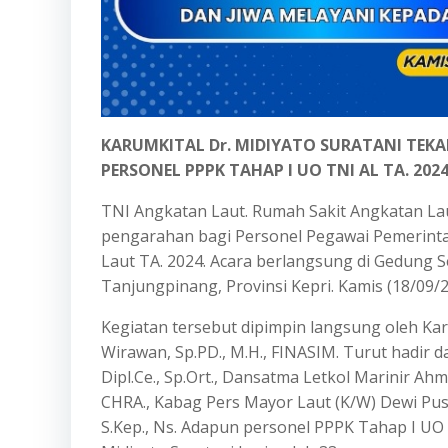
KARUMKITAL Dr. MIDIYATO SURATANI TEK
PERSONEL PPPK TAHAP I UO TNI AL TA. 202
TNI Angkatan Laut. Rumah Sakit Angkatan Lau
pengarahan bagi Personel Pegawai Pemerinta
Laut TA. 2024. Acara berlangsung di Gedung S
Tanjungpinang, Provinsi Kepri. Kamis (18/09/
Kegiatan tersebut dipimpin langsung oleh Karu
Wirawan, Sp.PD., M.H., FINASIM. Turut hadir d
Dipl.Ce., Sp.Ort., Dansatma Letkol Marinir Ahm
CHRA., Kabag Pers Mayor Laut (K/W) Dewi Puspit
S.Kep., Ns. Adapun personel PPPK Tahap I UO 