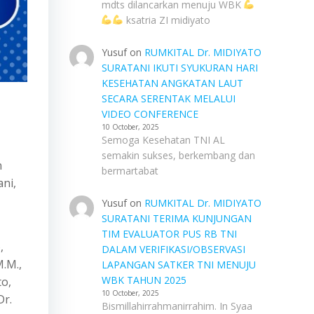
mdts dilancarkan menuju WBK
ksatria ZI midiyato
Yusuf
on
RUMKITAL Dr. MIDIYATO
SURATANI IKUTI SYUKURAN HARI
KESEHATAN ANGKATAN LAUT
SECARA SERENTAK MELALUI
VIDEO CONFERENCE
10 October, 2025
Semoga Kesehatan TNI AL
semakin sukses, berkembang dan
n
bermartabat
ni,
Yusuf
on
RUMKITAL Dr. MIDIYATO
SURATANI TERIMA KUNJUNGAN
TIM EVALUATOR PUS RB TNI
,
DALAM VERIFIKASI/OBSERVASI
M.M.,
LAPANGAN SATKER TNI MENUJU
WBK TAHUN 2025
to,
10 October, 2025
Dr.
Bismillahirrahmanirrahim. In Syaa