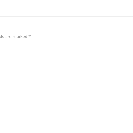
navigation
elds are marked
*