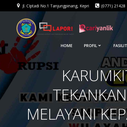
Jl. CIptadi No.1 Tanjungpinang, Kepri
(0771) 21428
Skip
to
content
HOME
PROFIL
FASILI
KARUMKIT
TEKANKAN
MELAYANI KEP