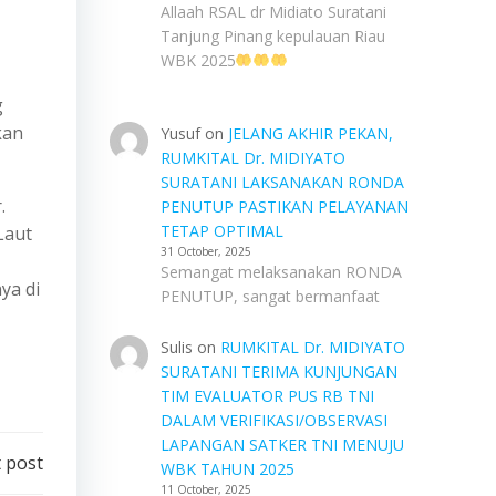
Allaah RSAL dr Midiato Suratani
Tanjung Pinang kepulauan Riau
WBK 2025
g
kan
Yusuf
on
JELANG AKHIR PEKAN,
RUMKITAL Dr. MIDIYATO
SURATANI LAKSANAKAN RONDA
.
PENUTUP PASTIKAN PELAYANAN
TETAP OPTIMAL
Laut
31 October, 2025
Semangat melaksanakan RONDA
ya di
PENUTUP, sangat bermanfaat
Sulis
on
RUMKITAL Dr. MIDIYATO
SURATANI TERIMA KUNJUNGAN
TIM EVALUATOR PUS RB TNI
DALAM VERIFIKASI/OBSERVASI
LAPANGAN SATKER TNI MENUJU
 post
WBK TAHUN 2025
11 October, 2025