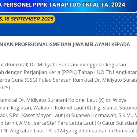
ANKAN PROFESIONALISME DAN JIWA MELAYANI KEPADA
4
t (Rumkital) Dr. Midiyato Suratani menggelar kegiatan
h dengan Perjanjian Kerja (PPPK) Tahap I UO TNI Angkata
erba Guna (GSG) Pulau Serasan Rumkital Dr. Midiyato Surata
2025)
mkital Dr. Midiyato Suratani Kolonel Laut (K) dr. Widya
alam kegiatan, Wakabin Kolonel Laut (K) drg. Slamet Sutomo
adi, S.Pd., Kaset Mayor Laut (K) Sujarwo Hermawan, S.K.M., 
arini, A.Md., serta Staf Pers Letda Laut (K) Catur Sulistian
TNI Angkatan Laut TA. 2024 yang ditempatkan di Rumkital 