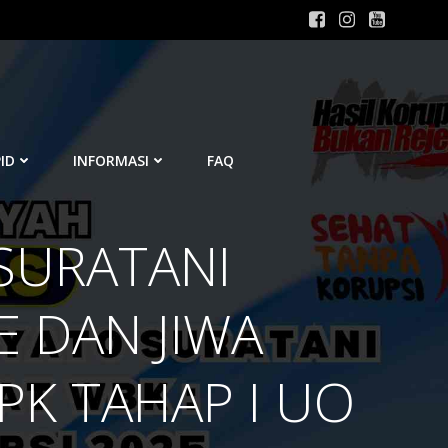
ID
INFORMASI
FAQ
 SURATANI
 DAN JIWA
PK TAHAP I UO