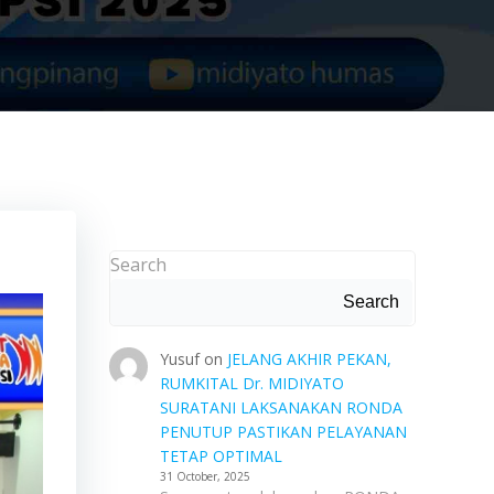
Search
Search
Yusuf
on
JELANG AKHIR PEKAN,
RUMKITAL Dr. MIDIYATO
SURATANI LAKSANAKAN RONDA
PENUTUP PASTIKAN PELAYANAN
TETAP OPTIMAL
31 October, 2025