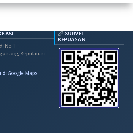
OKASI
SURVEI
KEPUASAN
adi No.1
gpinang, Kepulauan
t di Google Maps