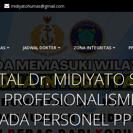
midiyatohumas@gmail.com
TAS
JADWAL DOKTER
ZONA INTEGRITAS
PP
AL Dr. MIDIYATO
 PROFESIONALISME
ADA PERSONEL PP