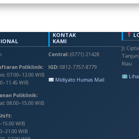
KONTAK
L
SIONAL
KAMI
Jl. Cipt
m
Central:
(0771) 21428
Tanjun
Riau
ftaran Poliklinik:
IGD:
0812-7757-8779
s: 07.00–12.00 WIB
Liha
Midiyato Humas Mail
00–11.45 WIB
nan Poliklinik:
t: 08.00–15.00 WIB
hift:
0–15.00 WIB
00–21.00 WIB