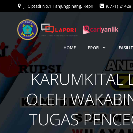
Jl. CIptadi No.1 Tanjungpinang, Kepri
(0771) 21428
Skip
to
content
HOME
PROFIL
FASILI
KARUMKITAL D
OLEH WAKABIN
TUGAS PENC