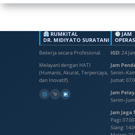
RUMKITAL
JAM
DR. MIDIYATO SURATANI
OPERA
Bekerja secara Profesional.
IGD:
24 Ja
Melayani dengan HATI
Jam Penda
(Humanis, Akurat, Terpercaya,
Senin–Kami
dan Inovatif).
Jumat: 07.
Jam Pelaya
Senin–Juma
Jam Jaga S
Pagi: 07.0
Siang: 14.