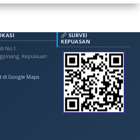
OKASI
SURVEI
KEPUASAN
adi No.1
gpinang, Kepulauan
t di Google Maps