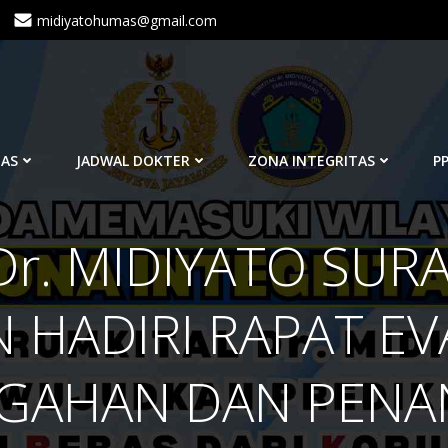
midiyatohumas@gmail.com
TAS
JADWAL DOKTER
ZONA INTEGRITAS
PP
r. MIDIYATO SURA
 HADIRI RAPAT E
EGAHAN DAN PENA