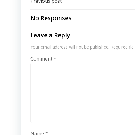
Post
Previous post
navigation
No Responses
Leave a Reply
Your email address will not be published.
Required fi
Comment
*
Name
*