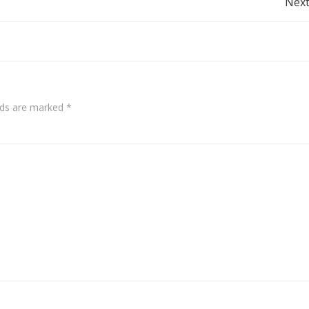
Post
Next
navigation
elds are marked
*