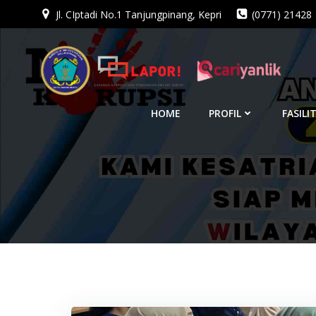
Jl. CIptadi No.1 Tanjungpinang, Kepri
(0771) 21428
Skip
to
content
HOME
PROFIL
FASILI