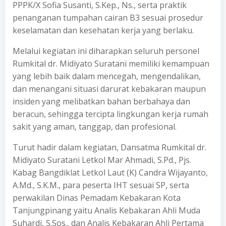
PPPK/X Sofia Susanti, S.Kep., Ns., serta praktik
penanganan tumpahan cairan B3 sesuai prosedur
keselamatan dan kesehatan kerja yang berlaku.
Melalui kegiatan ini diharapkan seluruh personel
Rumkital dr. Midiyato Suratani memiliki kemampuan
yang lebih baik dalam mencegah, mengendalikan,
dan menangani situasi darurat kebakaran maupun
insiden yang melibatkan bahan berbahaya dan
beracun, sehingga tercipta lingkungan kerja rumah
sakit yang aman, tanggap, dan profesional.
Turut hadir dalam kegiatan, Dansatma Rumkital dr.
Midiyato Suratani Letkol Mar Ahmadi, S.Pd., Pjs.
Kabag Bangdiklat Letkol Laut (K) Candra Wijayanto,
A.Md., S.K.M., para peserta IHT sesuai SP, serta
perwakilan Dinas Pemadam Kebakaran Kota
Tanjungpinang yaitu Analis Kebakaran Ahli Muda
Suhardi, S.Sos., dan Analis Kebakaran Ahli Pertama