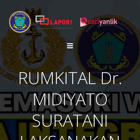
Skip
to
content
RUMKITAL Dr.
MIDIYATO
SURATANI