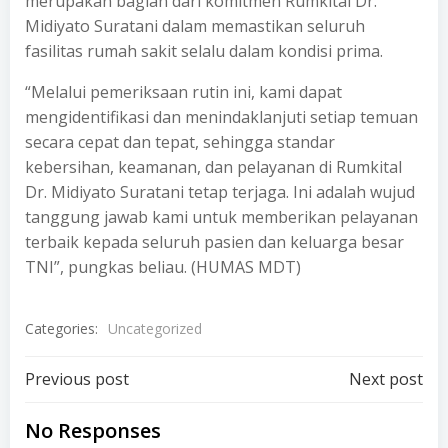
merupakan bagian dari komitmen Rumkital Dr.
Midiyato Suratani dalam memastikan seluruh
fasilitas rumah sakit selalu dalam kondisi prima.
“Melalui pemeriksaan rutin ini, kami dapat
mengidentifikasi dan menindaklanjuti setiap temuan
secara cepat dan tepat, sehingga standar
kebersihan, keamanan, dan pelayanan di Rumkital
Dr. Midiyato Suratani tetap terjaga. Ini adalah wujud
tanggung jawab kami untuk memberikan pelayanan
terbaik kepada seluruh pasien dan keluarga besar
TNI”, pungkas beliau. (HUMAS MDT)
Categories:
Uncategorized
Post
Post
Previous post
Next post
navigation
navigation
No Responses