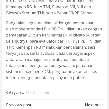
itu, hadir secara online para evaluator dari TPN
Kemenpan RB, Itjen TNI, Paban VI, VII, VIII dan
Binsisfo Srenum TNI, serta Paban VI/RB Srenaal.
Rangkaian kegiatan dimulai dengan pembukaan
oleh moderator dari Pus RB TNI, dilanjutkan dengan
pemaparan ZI oleh Karumkital Dr. Midiyato Suratani.
Selanjutnya, para evaluator dari TPI Pus RB TNI dan
TPN Kemenpan RB melakukan pendalaman, sesi
tanya jawab, serta evaluasi pada berbagai aspek,
antara lain manajemen perubahan, penataan
tatalaksana, penguatan pengawasan, penataan
sistem manajemen SDM, penguatan akuntabilitas
kinerja, hingga penataan pelayanan publik.
Categories:
Uncategorized
Post
Post
Previous post
Next post