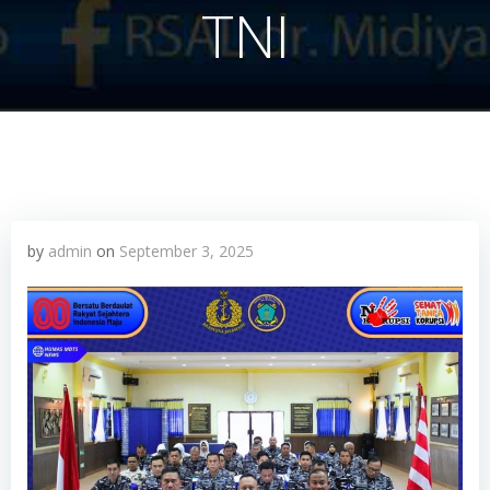
TNI
by
admin
on
September 3, 2025