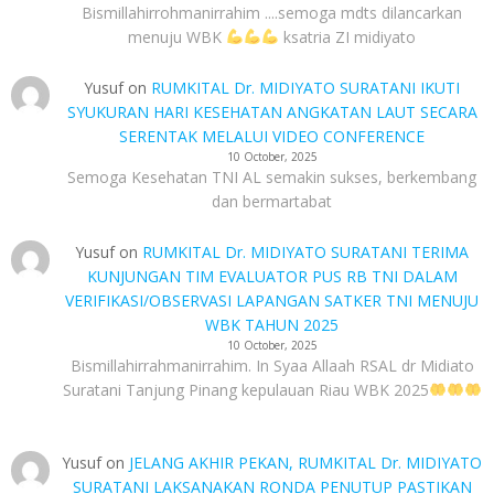
Bismillahirrohmanirrahim ....semoga mdts dilancarkan
menuju WBK
ksatria ZI midiyato
Yusuf
on
RUMKITAL Dr. MIDIYATO SURATANI IKUTI
SYUKURAN HARI KESEHATAN ANGKATAN LAUT SECARA
SERENTAK MELALUI VIDEO CONFERENCE
10 October, 2025
Semoga Kesehatan TNI AL semakin sukses, berkembang
dan bermartabat
Yusuf
on
RUMKITAL Dr. MIDIYATO SURATANI TERIMA
KUNJUNGAN TIM EVALUATOR PUS RB TNI DALAM
VERIFIKASI/OBSERVASI LAPANGAN SATKER TNI MENUJU
WBK TAHUN 2025
10 October, 2025
Bismillahirrahmanirrahim. In Syaa Allaah RSAL dr Midiato
Suratani Tanjung Pinang kepulauan Riau WBK 2025
Yusuf
on
JELANG AKHIR PEKAN, RUMKITAL Dr. MIDIYATO
SURATANI LAKSANAKAN RONDA PENUTUP PASTIKAN