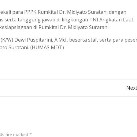
ekali para PPPK Rumkital Dr. Midiyato Suratani dengan
serta tanggung jawab di lingkungan TNI Angkatan Laut,
iapsiagaan di Rumkital Dr. Midiyato Suratani.
K/W) Dewi Puspitarini, A.Md., beserta staf, serta para pese
yato Suratani. (HUMAS MDT)
Post
Next
navigation
elds are marked
*