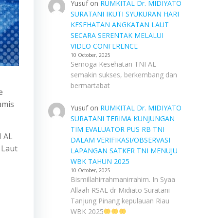
Yusuf
on
RUMKITAL Dr. MIDIYATO
SURATANI IKUTI SYUKURAN HARI
KESEHATAN ANGKATAN LAUT
SECARA SERENTAK MELALUI
VIDEO CONFERENCE
10 October, 2025
Semoga Kesehatan TNI AL
semakin sukses, berkembang dan
bermartabat
e
amis
Yusuf
on
RUMKITAL Dr. MIDIYATO
SURATANI TERIMA KUNJUNGAN
TIM EVALUATOR PUS RB TNI
I AL
DALAM VERIFIKASI/OBSERVASI
 Laut
LAPANGAN SATKER TNI MENUJU
WBK TAHUN 2025
10 October, 2025
Bismillahirrahmanirrahim. In Syaa
Allaah RSAL dr Midiato Suratani
Tanjung Pinang kepulauan Riau
WBK 2025