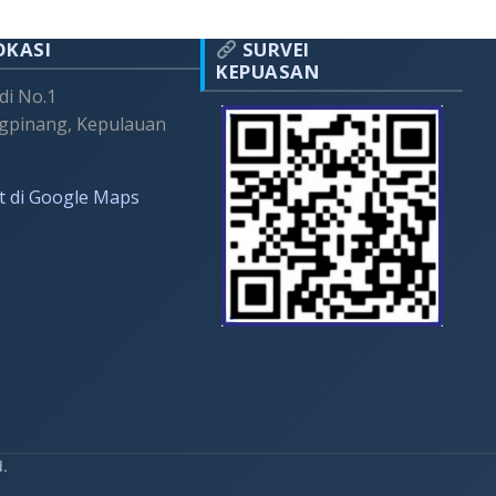
OKASI
SURVEI
KEPUASAN
adi No.1
gpinang, Kepulauan
t di Google Maps
d.