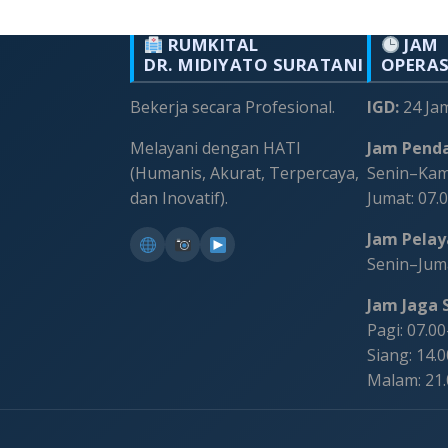
RUMKITAL
JAM
DR. MIDIYATO SURATANI
OPERA
Bekerja secara Profesional.
IGD:
24 Ja
Melayani dengan HATI
Jam Penda
(Humanis, Akurat, Terpercaya,
Senin–Kami
dan Inovatif).
Jumat: 07.
Jam Pelaya
Senin–Juma
Jam Jaga S
Pagi: 07.0
Siang: 14.
Malam: 21
©