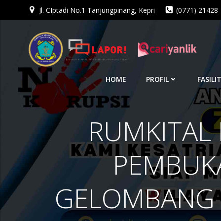
Jl. CIptadi No.1 Tanjungpinang, Kepri
(0771) 21428
Skip
to
content
HOME
PROFIL
FASILI
RUMKITAL 
PEMBUKA
GELOMBANG I