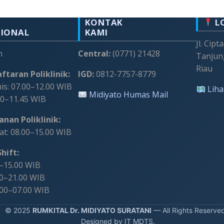
KONTAK
L
SIONAL
KAMI
Jl. Cipt
m
Central:
(0771) 21428
Tanjun
Riau
ftaran Poliklinik:
IGD:
0812-7757-8779
s: 07.00–12.00 WIB
Liha
Midiyato Humas Mail
00–11.45 WIB
nan Poliklinik:
t: 08.00–15.00 WIB
hift:
0–15.00 WIB
00–21.00 WIB
.00–07.00 WIB
 2025
RUMKITAL Dr. MIDIYATO SURATANI
— All Rights Reserve
Designed by IT MDTS.