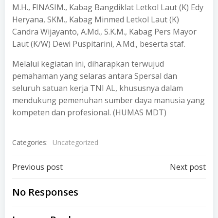
M.H., FINASIM., Kabag Bangdiklat Letkol Laut (K) Edy
Heryana, SKM., Kabag Minmed Letkol Laut (K)
Candra Wijayanto, A.Md., S.K.M., Kabag Pers Mayor
Laut (K/W) Dewi Puspitarini, A.Md., beserta staf.
Melalui kegiatan ini, diharapkan terwujud
pemahaman yang selaras antara Spersal dan
seluruh satuan kerja TNI AL, khususnya dalam
mendukung pemenuhan sumber daya manusia yang
kompeten dan profesional. (HUMAS MDT)
Categories:
Uncategorized
Post
Post
Previous post
Next post
navigation
navigation
No Responses