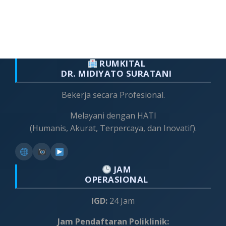
RUMKITAL
DR. MIDIYATO SURATANI
Bekerja secara Profesional.
Melayani dengan HATI
(Humanis, Akurat, Terpercaya, dan Inovatif).
JAM
OPERASIONAL
IGD:
24 Jam
Jam Pendaftaran Poliklinik: