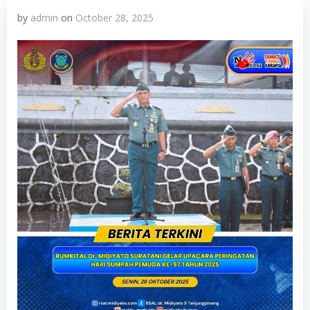
by
admin
on
October 28, 2025