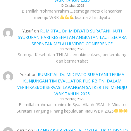
WBK TAHUN 2025
10 October, 2025
Bismillahirrohmanirrahim ....semoga mdts dilancarkan
menuju WBK
ksatria ZI midiyato
Yusuf
on
RUMKITAL Dr. MIDIYATO SURATANI IKUTI
SYUKURAN HARI KESEHATAN ANGKATAN LAUT SECARA
SERENTAK MELALUI VIDEO CONFERENCE
10 October, 2025
Semoga Kesehatan TNI AL semakin sukses, berkembang
dan bermartabat
Yusuf
on
RUMKITAL Dr. MIDIYATO SURATANI TERIMA
KUNJUNGAN TIM EVALUATOR PUS RB TNI DALAM
VERIFIKASI/OBSERVASI LAPANGAN SATKER TNI MENUJU
WBK TAHUN 2025
10 October, 2025
Bismillahirrahmanirrahim. In Syaa Allaah RSAL dr Midiato
Suratani Tanjung Pinang kepulauan Riau WBK 2025
Yusuf
on
JELANG AKHIR PEKAN, RUMKITAL Dr. MIDIYATO