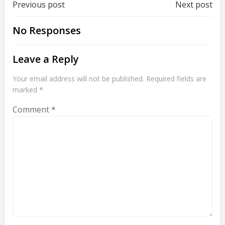
Post
Post
Previous post
Next post
navigation
navigation
No Responses
Leave a Reply
Your email address will not be published.
Required fields are
marked
*
Comment
*