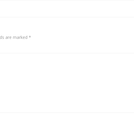
navigation
elds are marked
*