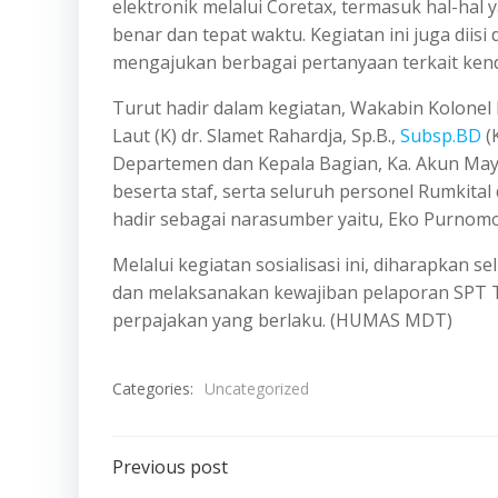
elektronik melalui Coretax, termasuk hal-hal
benar dan tepat waktu. Kegiatan ini juga diisi
mengajukan berbagai pertanyaan terkait kend
Turut hadir dalam kegiatan, Wakabin Kolonel L
Laut (K) dr. Slamet Rahardja, Sp.B.,
Subsp.BD
(K
Departemen dan Kepala Bagian, Ka. Akun Mayor 
beserta staf, serta seluruh personel Rumkita
hadir sebagai narasumber yaitu, Eko Purnom
Melalui kegiatan sosialisasi ini, diharapkan 
dan melaksanakan kewajiban pelaporan SPT Ta
perpajakan yang berlaku. (HUMAS MDT)
Categories:
Uncategorized
Post
Previous post