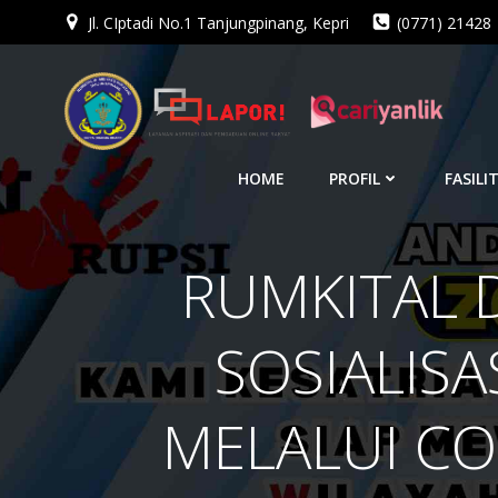
Jl. CIptadi No.1 Tanjungpinang, Kepri
(0771) 21428
Skip
to
content
HOME
PROFIL
FASILI
RUMKITAL D
SOSIALIS
MELALUI CO