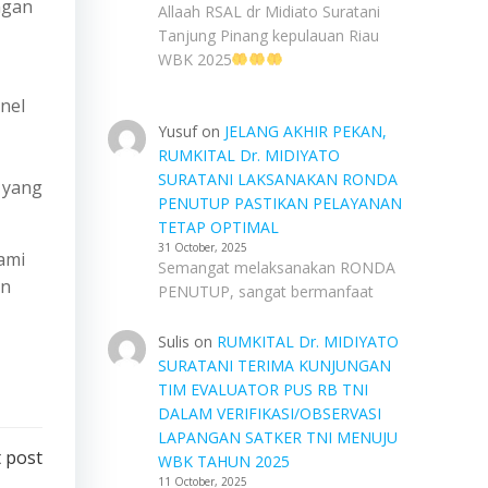
ngan
Allaah RSAL dr Midiato Suratani
Tanjung Pinang kepulauan Riau
WBK 2025
onel
Yusuf
on
JELANG AKHIR PEKAN,
RUMKITAL Dr. MIDIYATO
SURATANI LAKSANAKAN RONDA
g yang
PENUTUP PASTIKAN PELAYANAN
TETAP OPTIMAL
31 October, 2025
hami
Semangat melaksanakan RONDA
an
PENUTUP, sangat bermanfaat
Sulis
on
RUMKITAL Dr. MIDIYATO
SURATANI TERIMA KUNJUNGAN
TIM EVALUATOR PUS RB TNI
DALAM VERIFIKASI/OBSERVASI
LAPANGAN SATKER TNI MENUJU
 post
WBK TAHUN 2025
11 October, 2025