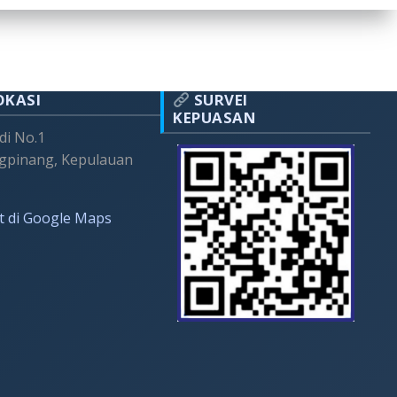
OKASI
SURVEI
KEPUASAN
adi No.1
gpinang, Kepulauan
t di Google Maps