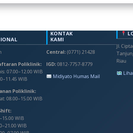
KONTAK
L
SIONAL
KAMI
Jl. Cipt
m
Central:
(0771) 21428
Tanjun
Riau
ftaran Poliklinik:
IGD:
0812-7757-8779
s: 07.00–12.00 WIB
Liha
Midiyato Humas Mail
00–11.45 WIB
nan Poliklinik:
t: 08.00–15.00 WIB
hift:
0–15.00 WIB
00–21.00 WIB