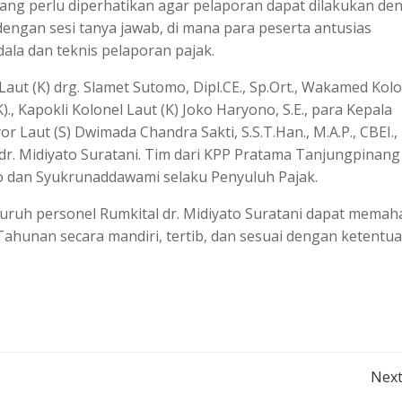
 yang perlu diperhatikan agar pelaporan dapat dilakukan de
 dengan sesi tanya jawab, di mana para peserta antusias
ala dan teknis pelaporan pajak.
aut (K) drg. Slamet Sutomo, Dipl.CE., Sp.Ort., Wakamed Kol
)., Kapokli Kolonel Laut (K) Joko Haryono, S.E., para Kepala
Laut (S) Dwimada Chandra Sakti, S.S.T.Han., M.A.P., CBEI.,
l dr. Midiyato Suratani. Tim dari KPP Pratama Tanjungpinan
o dan Syukrunaddawami selaku Penyuluh Pajak.
seluruh personel Rumkital dr. Midiyato Suratani dapat mema
hunan secara mandiri, tertib, dan sesuai dengan ketentu
Post
Next