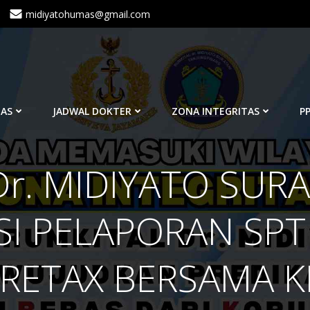
midiyatohumas@gmail.com
TAS
JADWAL DOKTER
ZONA INTEGRITAS
PP
r. MIDIYATO SUR
ASI PELAPORAN SP
RETAX BERSAMA 