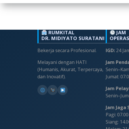
RUMKITAL
JAM
DR. MIDIYATO SURATANI
OPERA
Bekerja secara Profesional.
IGD:
24 Ja
Melayani dengan HATI
Jam Penda
(Humanis, Akurat, Terpercaya,
Senin–Kami
dan Inovatif).
Jumat: 07.
Jam Pelaya
Senin–Juma
Jam Jaga S
Pagi: 07.0
Siang: 14.