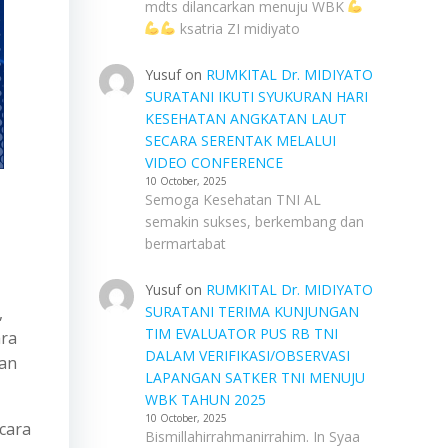
mdts dilancarkan menuju WBK
ksatria ZI midiyato
Yusuf
on
RUMKITAL Dr. MIDIYATO
SURATANI IKUTI SYUKURAN HARI
KESEHATAN ANGKATAN LAUT
SECARA SERENTAK MELALUI
VIDEO CONFERENCE
10 October, 2025
Semoga Kesehatan TNI AL
semakin sukses, berkembang dan
bermartabat
Yusuf
on
RUMKITAL Dr. MIDIYATO
,
SURATANI TERIMA KUNJUNGAN
TIM EVALUATOR PUS RB TNI
ara
DALAM VERIFIKASI/OBSERVASI
aan
LAPANGAN SATKER TNI MENUJU
WBK TAHUN 2025
10 October, 2025
cara
Bismillahirrahmanirrahim. In Syaa