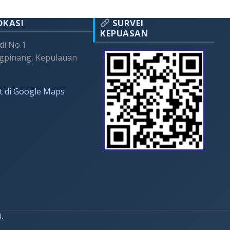
OKASI
SURVEI
KEPUASAN
adi No.1
gpinang, Kepulauan
t di Google Maps
d.