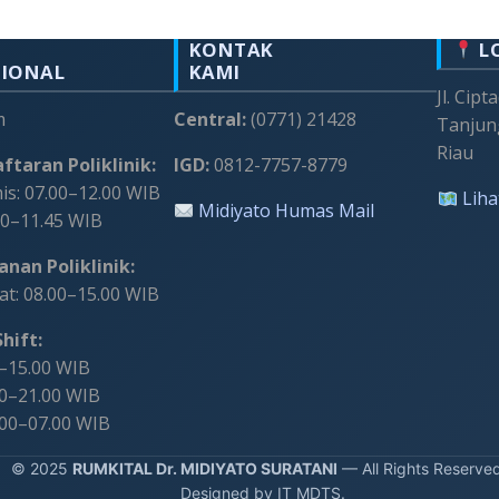
KONTAK
L
SIONAL
KAMI
Jl. Cipt
m
Central:
(0771) 21428
Tanjun
Riau
ftaran Poliklinik:
IGD:
0812-7757-8779
s: 07.00–12.00 WIB
Liha
Midiyato Humas Mail
00–11.45 WIB
nan Poliklinik:
t: 08.00–15.00 WIB
hift:
0–15.00 WIB
00–21.00 WIB
.00–07.00 WIB
 2025
RUMKITAL Dr. MIDIYATO SURATANI
— All Rights Reserve
Designed by IT MDTS.