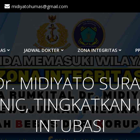
midiyatohumas@gmail.com
TAS
JADWAL DOKTER
ZONA INTEGRITAS
PP
r. MIDIYATO SUR
INIC, TINGKATKAN
INTUBASI