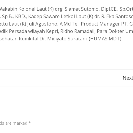
 Wakabin Kolonel Laut (K) drg. Slamet Sutomo, Dipl.CE., Sp.Ort
Sp.B., KBD., Kadep Saware Letkol Laut (K) dr. R. Eka Santoso
ettu Laut (K) Juli Agustono, A.Md.Te., Product Manager PT. G
Medik Persada wilayah Kepri, Ridho Ramadail, Para Dokter 
esehatan Rumkital Dr. Midiyato Suratani. (HUMAS MDT)
Post
Next
navigation
elds are marked
*