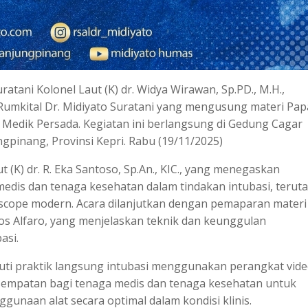
atani Kolonel Laut (K) dr. Widya Wirawan, Sp.PD., M.H.,
 Rumkital Dr. Midiyato Suratani yang mengusung materi Pa
 Medik Persada. Kegiatan ini berlangsung di Gedung Cagar
ngpinang, Provinsi Kepri. Rabu (19/11/2025)
 (K) dr. R. Eka Santoso, Sp.An., KIC., yang menegaskan
edis dan tenaga kesehatan dalam tindakan intubasi, terut
scope modern. Acara dilanjutkan dengan pemaparan materi
os Alfaro, yang menjelaskan teknik dan keunggulan
asi.
uti praktik langsung intubasi menggunakan perangkat vid
esempatan bagi tenaga medis dan tenaga kesehatan untuk
naan alat secara optimal dalam kondisi klinis.