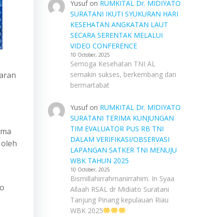
Yusuf
on
RUMKITAL Dr. MIDIYATO
SURATANI IKUTI SYUKURAN HARI
KESEHATAN ANGKATAN LAUT
SECARA SERENTAK MELALUI
VIDEO CONFERENCE
10 October, 2025
Semoga Kesehatan TNI AL
paran
semakin sukses, berkembang dan
bermartabat
Yusuf
on
RUMKITAL Dr. MIDIYATO
SURATANI TERIMA KUNJUNGAN
TIM EVALUATOR PUS RB TNI
ama
DALAM VERIFIKASI/OBSERVASI
 oleh
LAPANGAN SATKER TNI MENUJU
WBK TAHUN 2025
10 October, 2025
Bismillahirrahmanirrahim. In Syaa
eo
Allaah RSAL dr Midiato Suratani
Tanjung Pinang kepulauan Riau
WBK 2025