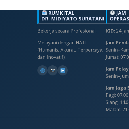
RUMKITAL
JAM
DR. MIDIYATO SURATANI
OPERA
Bekerja secara Profesional.
IGD:
24 Ja
Melayani dengan HATI
Jam Penda
(Humanis, Akurat, Terpercaya,
Senin–Kami
dan Inovatif).
Jumat: 07.
Jam Pelaya
Senin–Juma
Jam Jaga S
Pagi: 07.0
Siang: 14.
Malam: 21
©