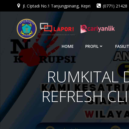
Jl. CIptadi No.1 Tanjungpinang, Kepri
(0771) 21428
Skip
to
content
HOME
PROFIL
FASILI
RUMKITAL D
REFRESH CL