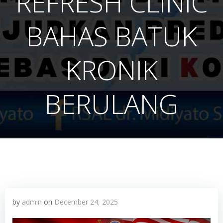
REFRESH CLINIC
BAHAS BATUK
KRONIK
BERULANG
by
admin
on
December 24, 2025