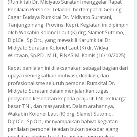
(Rumkital) Dr. Midiyato Suratani menggelar Rapat
Penilaian Personel Teladan, bertempat di Gedung
Cagar Budaya Rumkital Dr. Midiyato Suratani,
Tanjungpinang, Provinsi Kepri. Kegiatan ini dipimpin
oleh Wakabin Kolonel Laut (K) drg. Slamet Sutomo,
Dipl.Ce., Sp.Ort., yang mewakili Karumkital Dr.
Midiyato Suratani Kolonel Laut (K) dr. Widya
Wirawan, Sp.PD., M.H., FINASIM. Kamis (16/10/2025)
Rapat penilaian ini dilaksanakan sebagai bagian dari
upaya meningkatkan motivasi, dedikasi, dan
profesionalisme seluruh personel Rumkital Dr.
Midiyato Suratani dalam menjalankan tugas
pelayanan kesehatan kepada prajurit TNI, keluarga
besar TNI, dan masyarakat. Dalam arahannya,
Wakabin Kolonel Laut (K) drg. Slamet Sutomo,
Dipl.Ce., Sp.Ort., menyampaikan bahwa kegiatan
penilaian personel teladan bukan sekadar ajang
penilaian administratif, tetapi juga merupakan