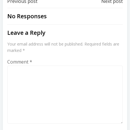
Post
Post
Previous post
Next post
navigation
navigation
No Responses
Leave a Reply
Your email address will not be published.
Required fields are
marked
*
Comment
*