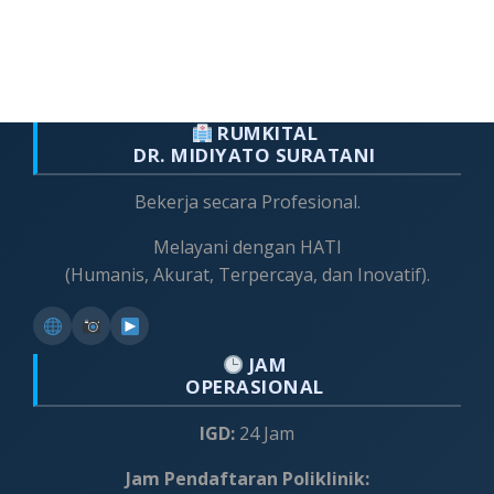
RUMKITAL
DR. MIDIYATO SURATANI
Bekerja secara Profesional.
Melayani dengan HATI
(Humanis, Akurat, Terpercaya, dan Inovatif).
JAM
OPERASIONAL
IGD:
24 Jam
Jam Pendaftaran Poliklinik: