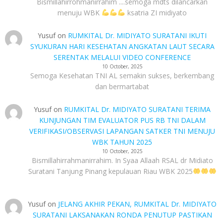
Bismillahirrohmanirrahim ....semoga mdts dilancarkan
menuju WBK
ksatria ZI midiyato
Yusuf
on
RUMKITAL Dr. MIDIYATO SURATANI IKUTI
SYUKURAN HARI KESEHATAN ANGKATAN LAUT SECARA
SERENTAK MELALUI VIDEO CONFERENCE
10 October, 2025
Semoga Kesehatan TNI AL semakin sukses, berkembang
dan bermartabat
Yusuf
on
RUMKITAL Dr. MIDIYATO SURATANI TERIMA
KUNJUNGAN TIM EVALUATOR PUS RB TNI DALAM
VERIFIKASI/OBSERVASI LAPANGAN SATKER TNI MENUJU
WBK TAHUN 2025
10 October, 2025
Bismillahirrahmanirrahim. In Syaa Allaah RSAL dr Midiato
Suratani Tanjung Pinang kepulauan Riau WBK 2025
Yusuf
on
JELANG AKHIR PEKAN, RUMKITAL Dr. MIDIYATO
SURATANI LAKSANAKAN RONDA PENUTUP PASTIKAN