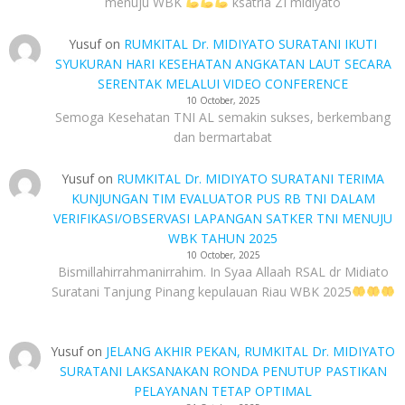
menuju WBK
ksatria ZI midiyato
Yusuf
on
RUMKITAL Dr. MIDIYATO SURATANI IKUTI
SYUKURAN HARI KESEHATAN ANGKATAN LAUT SECARA
SERENTAK MELALUI VIDEO CONFERENCE
10 October, 2025
Semoga Kesehatan TNI AL semakin sukses, berkembang
dan bermartabat
Yusuf
on
RUMKITAL Dr. MIDIYATO SURATANI TERIMA
KUNJUNGAN TIM EVALUATOR PUS RB TNI DALAM
VERIFIKASI/OBSERVASI LAPANGAN SATKER TNI MENUJU
WBK TAHUN 2025
10 October, 2025
Bismillahirrahmanirrahim. In Syaa Allaah RSAL dr Midiato
Suratani Tanjung Pinang kepulauan Riau WBK 2025
Yusuf
on
JELANG AKHIR PEKAN, RUMKITAL Dr. MIDIYATO
SURATANI LAKSANAKAN RONDA PENUTUP PASTIKAN
PELAYANAN TETAP OPTIMAL