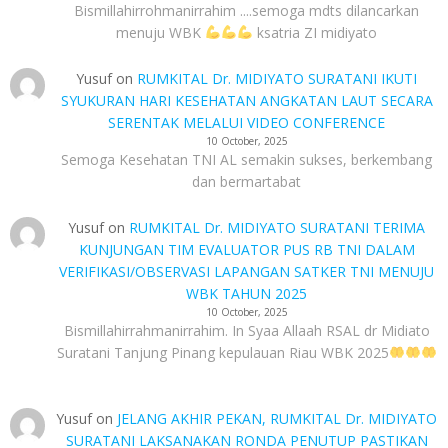
Bismillahirrohmanirrahim ....semoga mdts dilancarkan
menuju WBK
ksatria ZI midiyato
Yusuf
on
RUMKITAL Dr. MIDIYATO SURATANI IKUTI
SYUKURAN HARI KESEHATAN ANGKATAN LAUT SECARA
SERENTAK MELALUI VIDEO CONFERENCE
10 October, 2025
Semoga Kesehatan TNI AL semakin sukses, berkembang
dan bermartabat
Yusuf
on
RUMKITAL Dr. MIDIYATO SURATANI TERIMA
KUNJUNGAN TIM EVALUATOR PUS RB TNI DALAM
VERIFIKASI/OBSERVASI LAPANGAN SATKER TNI MENUJU
WBK TAHUN 2025
10 October, 2025
Bismillahirrahmanirrahim. In Syaa Allaah RSAL dr Midiato
Suratani Tanjung Pinang kepulauan Riau WBK 2025
Yusuf
on
JELANG AKHIR PEKAN, RUMKITAL Dr. MIDIYATO
SURATANI LAKSANAKAN RONDA PENUTUP PASTIKAN