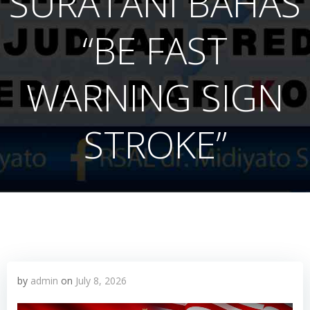
SURATANI BAHAS
“BE FAST
WARNING SIGN
STROKE”
by
admin
on
July 8, 2026