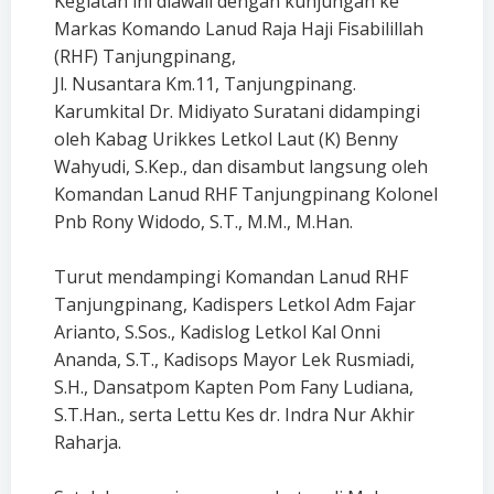
Kegiatan ini diawali dengan kunjungan ke
Markas Komando Lanud Raja Haji Fisabilillah
(RHF) Tanjungpinang,
Jl. Nusantara Km.11, Tanjungpinang.
Karumkital Dr. Midiyato Suratani didampingi
oleh Kabag Urikkes Letkol Laut (K) Benny
Wahyudi, S.Kep., dan disambut langsung oleh
Komandan Lanud RHF Tanjungpinang Kolonel
Pnb Rony Widodo, S.T., M.M., M.Han.
Turut mendampingi Komandan Lanud RHF
Tanjungpinang, Kadispers Letkol Adm Fajar
Arianto, S.Sos., Kadislog Letkol Kal Onni
Ananda, S.T., Kadisops Mayor Lek Rusmiadi,
S.H., Dansatpom Kapten Pom Fany Ludiana,
S.T.Han., serta Lettu Kes dr. Indra Nur Akhir
Raharja.