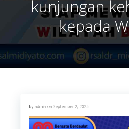
kunjungan keh
kepada Wa
by
admin
on
September 2, 2025