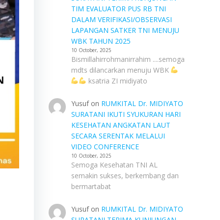
TIM EVALUATOR PUS RB TNI
DALAM VERIFIKASI/OBSERVASI
LAPANGAN SATKER TNI MENUJU
WBK TAHUN 2025
10 October, 2025
Bismillahirrohmanirrahim ....semoga
mdts dilancarkan menuju WBK
ksatria ZI midiyato
Yusuf
on
RUMKITAL Dr. MIDIYATO
SURATANI IKUTI SYUKURAN HARI
KESEHATAN ANGKATAN LAUT
SECARA SERENTAK MELALUI
VIDEO CONFERENCE
10 October, 2025
Semoga Kesehatan TNI AL
semakin sukses, berkembang dan
bermartabat
Yusuf
on
RUMKITAL Dr. MIDIYATO
SURATANI TERIMA KUNJUNGAN