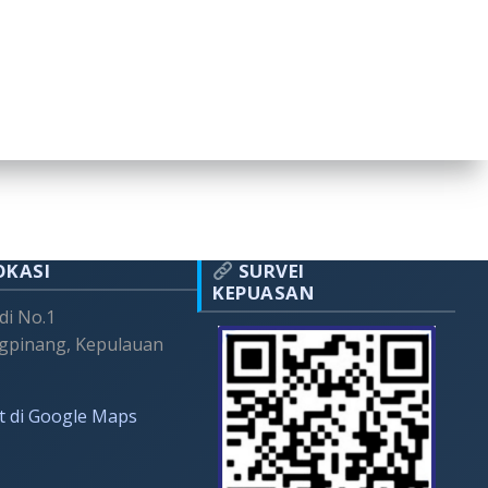
OKASI
SURVEI
KEPUASAN
adi No.1
gpinang, Kepulauan
t di Google Maps