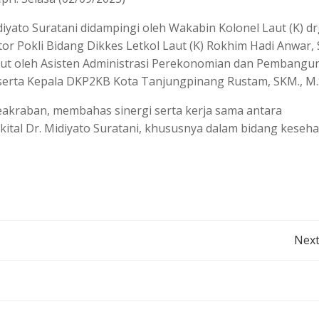
iyato Suratani didampingi oleh Wakabin Kolonel Laut (K) dr
ator Pokli Bidang Dikkes Letkol Laut (K) Rokhim Hadi Anwar,
but oleh Asisten Administrasi Perekonomian dan Pembangu
., serta Kepala DKP2KB Kota Tanjungpinang Rustam, SKM., M.S
kraban, membahas sinergi serta kerja sama antara
tal Dr. Midiyato Suratani, khususnya dalam bidang keseh
Post
Next
navigation