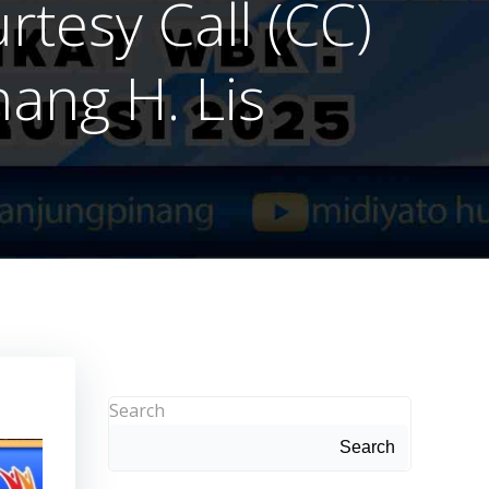
tesy Call (CC)
ang H. Lis
Search
Search