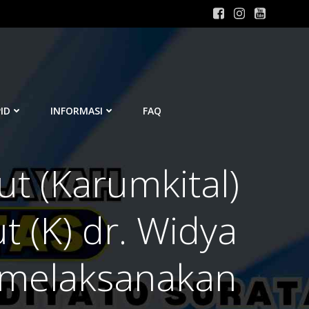
ID
INFORMASI
FAQ
t (Karumkital)
t (K) dr. Widya
, melaksanakan