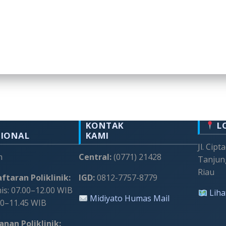
KONTAK
L
SIONAL
KAMI
Jl. Cipt
m
Central:
(0771) 21428
Tanjun
Riau
ftaran Poliklinik:
IGD:
0812-7757-8779
s: 07.00–12.00 WIB
Liha
Midiyato Humas Mail
00–11.45 WIB
nan Poliklinik: