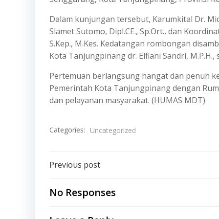
Dalam kunjungan tersebut, Karumkital Dr. Mid
Slamet Sutomo, Dipl.CE., Sp.Ort., dan Koordin
S.Kep., M.Kes. Kedatangan rombongan disam
Kota Tanjungpinang dr. Elfiani Sandri, M.P.H
Pertemuan berlangsung hangat dan penuh kea
Pemerintah Kota Tanjungpinang dengan Rumki
dan pelayanan masyarakat. (HUMAS MDT)
Categories:
Uncategorized
Post
Previous post
navigation
No Responses