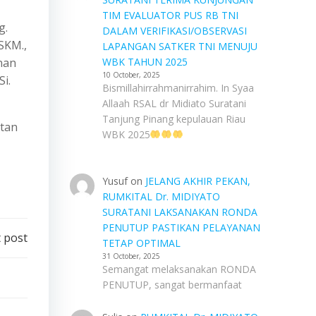
TIM EVALUATOR PUS RB TNI
g.
DALAM VERIFIKASI/OBSERVASI
 SKM.,
LAPANGAN SATKER TNI MENUJU
nan
WBK TAHUN 2025
10 October, 2025
i.
Bismillahirrahmanirrahim. In Syaa
Allaah RSAL dr Midiato Suratani
Tanjung Pinang kepulauan Riau
atan
WBK 2025
Yusuf
on
JELANG AKHIR PEKAN,
RUMKITAL Dr. MIDIYATO
SURATANI LAKSANAKAN RONDA
PENUTUP PASTIKAN PELAYANAN
 post
TETAP OPTIMAL
31 October, 2025
Semangat melaksanakan RONDA
PENUTUP, sangat bermanfaat