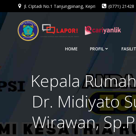
Jl. CIptadi No.1 Tanjungpinang, Kepri
(0771) 21428
Skip
to
content
HOME
PROFIL
FASILI
Kepala Rumah 
Dr. Midiyato S
Wirawan, Sp.P