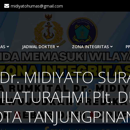
midiyatohumas@gmail.com
TAS
JADWAL DOKTER
ZONA INTEGRITAS
PP
Dr. MIDIYATO SUR
LATURAHMI Plt. 
OTA TANJUNGPINA