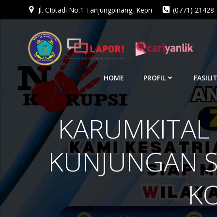
Jl. CIptadi No.1 Tanjungpinang, Kepri
(0771) 21428
Skip
to
content
HOME
PROFIL
FASILI
KARUMKITAL 
KUNJUNGAN SI
K