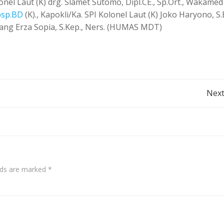
onel Laut (K) drg. Slamet Sutomo, Dipl.CE., Sp.Ort., Wakamed
bsp.BD
(K)., Kapokli/Ka. SPI Kolonel Laut (K) Joko Haryono, S.E
ang Erza Sopia, S.Kep., Ners. (HUMAS MDT)
Post
Next
navigation
elds are marked
*