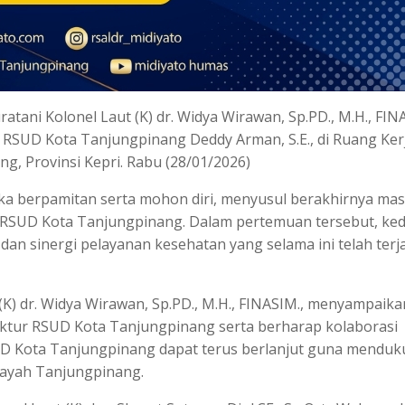
atani Kolonel Laut (K) dr. Widya Wirawan, Sp.PD., M.H., FIN
r RSUD Kota Tanjungpinang Deddy Arman, S.E., di Ruang Ker
ng, Provinsi Kepri. Rabu (28/01/2026)
ka berpamitan serta mohon diri, menyusul berakhirnya ma
tur RSUD Kota Tanjungpinang. Dalam pertemuan tersebut, ke
n sinergi pelayanan kesehatan yang selama ini telah terja
 (K) dr. Widya Wirawan, Sp.PD., M.H., FINASIM., menyampaika
Direktur RSUD Kota Tanjungpinang serta berharap kolaborasi
SUD Kota Tanjungpinang dapat terus berlanjut guna mendu
layah Tanjungpinang.