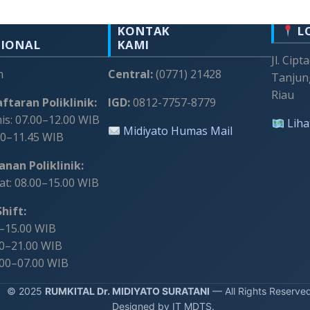
KONTAK
L
SIONAL
KAMI
Jl. Cipt
m
Central:
(0771) 21428
Tanjun
Riau
ftaran Poliklinik:
IGD:
0812-7757-8779
s: 07.00–12.00 WIB
Liha
Midiyato Humas Mail
00–11.45 WIB
nan Poliklinik:
t: 08.00–15.00 WIB
hift:
0–15.00 WIB
00–21.00 WIB
.00–07.00 WIB
 2025
RUMKITAL Dr. MIDIYATO SURATANI
— All Rights Reserve
Designed by IT MDTS.