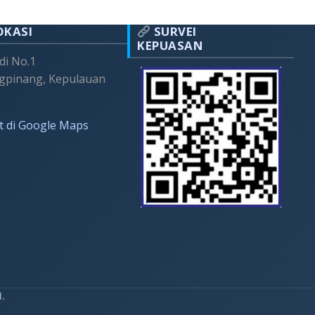
OKASI
SURVEI
KEPUASAN
adi No.1
gpinang, Kepulauan
t di Google Maps
d.