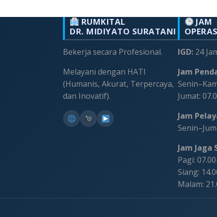
RUMKITAL
JAM
DR. MIDIYATO SURATANI
OPERA
Bekerja secara Profesional.
IGD:
24 Ja
Melayani dengan HATI
Jam Penda
(Humanis, Akurat, Terpercaya,
Senin–Kami
dan Inovatif).
Jumat: 07.
Jam Pelaya
Senin–Juma
Jam Jaga S
Pagi: 07.0
Siang: 14.
Malam: 21
©