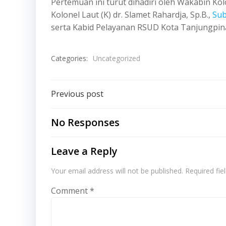
Pertemuan ini turut dihadiri oleh Wakabin Kol
Kolonel Laut (K) dr. Slamet Rahardja, Sp.B.,
Su
serta Kabid Pelayanan RSUD Kota Tanjungpin
Categories:
Uncategorized
Post
Previous post
navigation
No Responses
Leave a Reply
Your email address will not be published.
Required fi
Comment
*