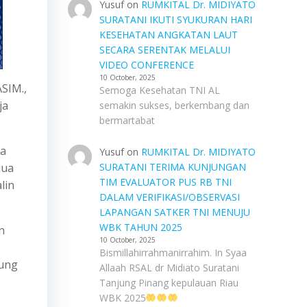
Yusuf
on
RUMKITAL Dr. MIDIYATO
SURATANI IKUTI SYUKURAN HARI
KESEHATAN ANGKATAN LAUT
SECARA SERENTAK MELALUI
VIDEO CONFERENCE
10 October, 2025
ASIM.,
Semoga Kesehatan TNI AL
ja
semakin sukses, berkembang dan
bermartabat
sa
Yusuf
on
RUMKITAL Dr. MIDIYATO
dua
SURATANI TERIMA KUNJUNGAN
TIM EVALUATOR PUS RB TNI
lin
DALAM VERIFIKASI/OBSERVASI
LAPANGAN SATKER TNI MENUJU
WBK TAHUN 2025
n
10 October, 2025
Bismillahirrahmanirrahim. In Syaa
kung
Allaah RSAL dr Midiato Suratani
Tanjung Pinang kepulauan Riau
WBK 2025