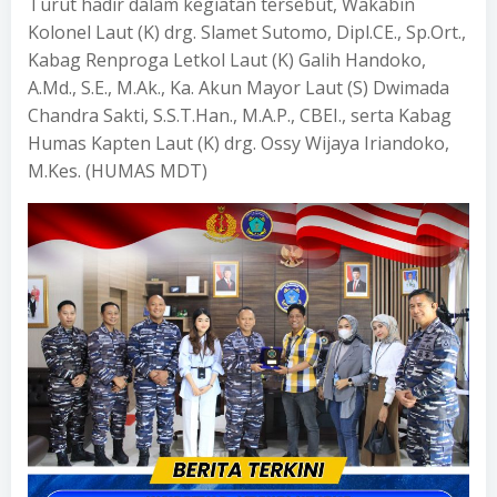
Turut hadir dalam kegiatan tersebut, Wakabin
Kolonel Laut (K) drg. Slamet Sutomo, Dipl.CE., Sp.Ort.,
Kabag Renproga Letkol Laut (K) Galih Handoko,
A.Md., S.E., M.Ak., Ka. Akun Mayor Laut (S) Dwimada
Chandra Sakti, S.S.T.Han., M.A.P., CBEI., serta Kabag
Humas Kapten Laut (K) drg. Ossy Wijaya Iriandoko,
M.Kes. (HUMAS MDT)