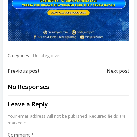
Categories:
Uncategorized
Post
Post
Previous post
Next post
navigation
navigation
No Responses
Leave a Reply
Your email address will not be published.
Required fields are
marked
*
Comment
*