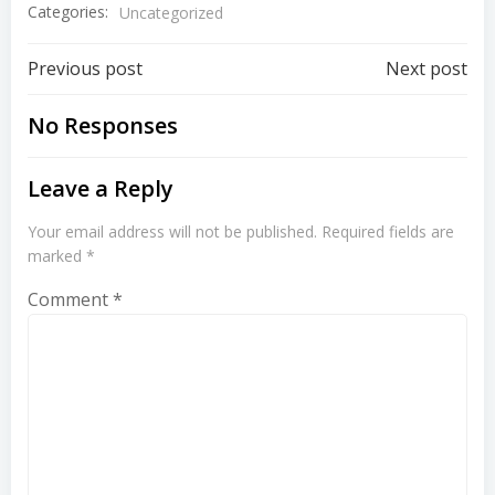
Categories:
Uncategorized
Post
Post
Previous post
Next post
navigation
navigation
No Responses
Leave a Reply
Your email address will not be published.
Required fields are
marked
*
Comment
*