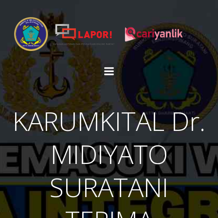
Skip
to
content
KARUMKITAL Dr.
MIDIYATO
SURATANI