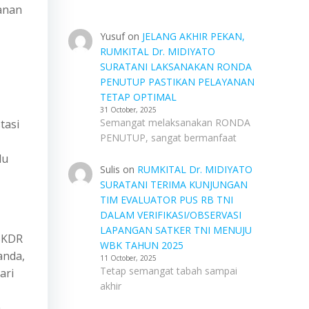
anan
Yusuf
on
JELANG AKHIR PEKAN,
RUMKITAL Dr. MIDIYATO
SURATANI LAKSANAKAN RONDA
PENUTUP PASTIKAN PELAYANAN
TETAP OPTIMAL
31 October, 2025
Semangat melaksanakan RONDA
tasi
PENUTUP, sangat bermanfaat
du
Sulis
on
RUMKITAL Dr. MIDIYATO
SURATANI TERIMA KUNJUNGAN
TIM EVALUATOR PUS RB TNI
DALAM VERIFIKASI/OBSERVASI
LAPANGAN SATKER TNI MENUJU
SKDR
WBK TAHUN 2025
anda,
11 October, 2025
Tetap semangat tabah sampai
ari
akhir
h