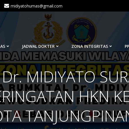
midiyatohumas@gmail.com
TAS
JADWAL DOKTER
ZONA INTEGRITAS
PP
Dr. MIDIYATO SUR
ERINGATAN HKN KE
OTA TANJUNGPINA