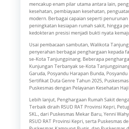
mencakup enam pilar utama antara lain, peng
kesehatan, pembiayaan kesehatan, penguata
modern. Berbagai capaian seperti penurunan 
peningkatan kesiapan rumah sakit, hingga p
kedokteran presisi menjadi bukti nyata kemaj
Usai pembacaan sambutan, Walikota Tanjungp
penyerahan berbagai penghargaan kepada fasi
se-Kota Tanjungpinang. Beberapa penghargaa
Kunjungan Terbanyak se-Kota Tanjungpinang 
Garuda, Posyandu Harapan Bunda, Posyandu P
Sertifikat Duta Genre Tahun 2025, Puskesmas
Puskesmas dengan Pelayanan Kesehatan Haji T
Lebih lanjut, Penghargaan Rumah Sakit den
Terbaik diraih RSUD RAT Provinsi Kepri, Petug
SKL., dari Puskesmas Mekar Baru, Yenni Wahyu
RSUD RAT Provinsi Kepri, serta Puskesmas den
Puskesmas Kampung Bugis, dan Puskesmas den