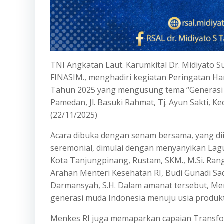
TNI Angkatan Laut. Karumkital Dr. Midiyato Sur
FINASIM., menghadiri kegiatan Peringatan Ha
Tahun 2025 yang mengusung tema “Generasi 
Pamedan, Jl. Basuki Rahmat, Tj. Ayun Sakti, Ke
(22/11/2025)
Acara dibuka dengan senam bersama, yang diik
seremonial, dimulai dengan menyanyikan Lag
Kota Tanjungpinang, Rustam, SKM., M.Si. Ra
Arahan Menteri Kesehatan RI, Budi Gunadi Sad
Darmansyah, S.H. Dalam amanat tersebut, M
generasi muda Indonesia menuju usia produkt
Menkes RI juga memaparkan capaian Transfor