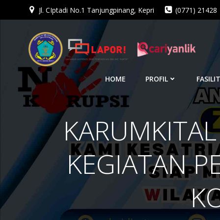
Jl. CIptadi No.1 Tanjungpinang, Kepri
(0771) 21428
Skip
to
content
HOME
PROFIL
FASILI
KARUMKITAL 
KEGIATAN P
K