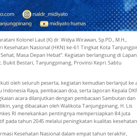
atani Kolonel Laut (K) dr. Widya Wirawan, Sp.PD., M.H.,
ri Kesehatan Nasional (HKN) ke-61 Tingkat Kota Tanjungp
Sehat, Masa Depan Hebat”. Kegiatan berlangsung di Lapa
c. Bukit Bestari, Tanjungpinang, Provinsi Kepri. Sabtu
uti oleh seluruh peserta, kegiatan kemudian berlanjut ke 
u Indonesia Raya, pembacaan doa, serta laporan Kepala D
ngkaian acara dilanjutkan dengan pembacaan Sambutan dan
ikin, yang dibacakan oleh Walikota Tanjungpinang, H. Lis
enkes RI menekankan pentingnya mempersiapkan 84 juta
if pada tahun 2045 melalui peningkatan kualitas kesehatan
masi Kesehatan Nasional dalam empat tahun terakhir,