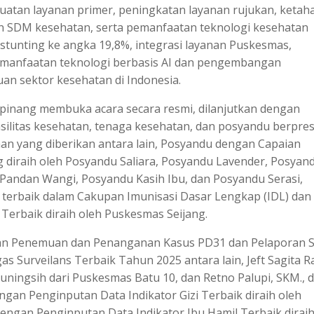
uatan layanan primer, peningkatan layanan rujukan, ketah
n SDM kesehatan, serta pemanfaatan teknologi kesehatan
stunting ke angka 19,8%, integrasi layanan Puskesmas,
emanfaatan teknologi berbasis AI dan pengembangan
uan sektor kesehatan di Indonesia.
inang membuka acara secara resmi, dilanjutkan dengan
litas kesehatan, tenaga kesehatan, dan posyandu berpres
n yang diberikan antara lain, Posyandu dengan Capaian
diraih oleh Posyandu Saliara, Posyandu Lavender, Posyan
andan Wangi, Posyandu Kasih Ibu, dan Posyandu Serasi,
 terbaik dalam Cakupan Imunisasi Dasar Lengkap (IDL) dan
erbaik diraih oleh Puskesmas Seijang.
gan Penemuan dan Penanganan Kasus PD31 dan Pelaporan 
as Surveilans Terbaik Tahun 2025 antara lain, Jeft Sagita R
ningsih dari Puskesmas Batu 10, dan Retno Palupi, SKM., d
gan Penginputan Data Indikator Gizi Terbaik diraih oleh
gan Penginputan Data Indikator Ibu Hamil Terbaik dirai