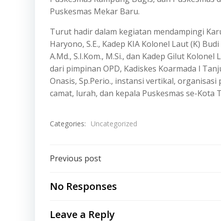
Puskesmas Mekar Baru.
Turut hadir dalam kegiatan mendampingi Karum
Haryono, S.E., Kadep KIA Kolonel Laut (K) Bu
A.Md., S.I.Kom., M.Si., dan Kadep Gilut Kolone
dari pimpinan OPD, Kadiskes Koarmada l Tanjun
Onasis, Sp.Perio., instansi vertikal, organisa
camat, lurah, dan kepala Puskesmas se-Kot
Categories:
Uncategorized
Post
Previous post
navigation
No Responses
Leave a Reply