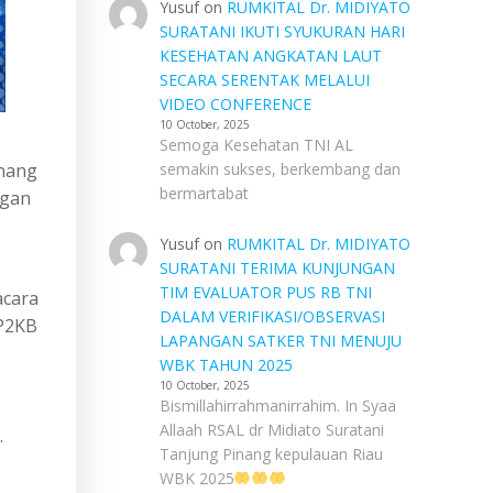
Yusuf
on
RUMKITAL Dr. MIDIYATO
SURATANI IKUTI SYUKURAN HARI
KESEHATAN ANGKATAN LAUT
SECARA SERENTAK MELALUI
VIDEO CONFERENCE
10 October, 2025
Semoga Kesehatan TNI AL
inang
semakin sukses, berkembang dan
bermartabat
ngan
Yusuf
on
RUMKITAL Dr. MIDIYATO
SURATANI TERIMA KUNJUNGAN
TIM EVALUATOR PUS RB TNI
acara
DALAM VERIFIKASI/OBSERVASI
KP2KB
LAPANGAN SATKER TNI MENUJU
WBK TAHUN 2025
10 October, 2025
Bismillahirrahmanirrahim. In Syaa
Allaah RSAL dr Midiato Suratani
.
Tanjung Pinang kepulauan Riau
WBK 2025