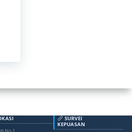
OKASI
SURVEI
KEPUASAN
adi No.1