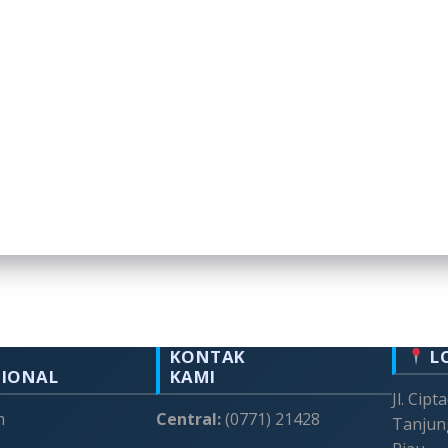
KONTAK
L
SIONAL
KAMI
Jl. Cipt
m
Central:
(0771) 21428
Tanjun