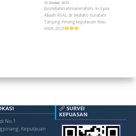
10 October, 2025
Bismillahirrahmanirrahim. In Syaa
Allaah RSAL dr Midiato Suratani
Tanjung Pinang kepulauan Riau
WBK 2025
OKASI
SURVEI
KEPUASAN
adi No.1
gpinang, Kepulauan