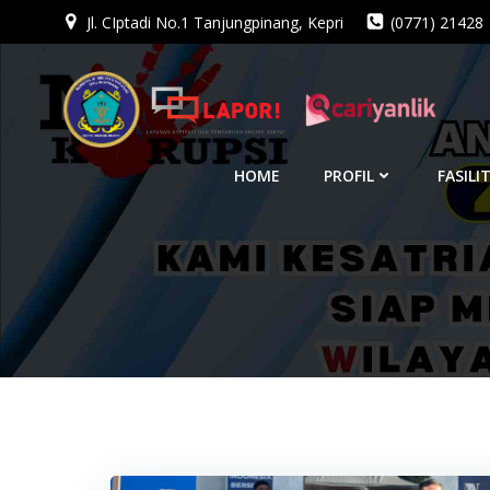
Jl. CIptadi No.1 Tanjungpinang, Kepri
(0771) 21428
Skip
to
content
HOME
PROFIL
FASILI