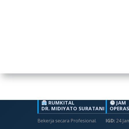
RUMKITAL
JAM
DR. MIDIYATO SURATANI
OPERA
Bekerja secara Profesional.
IGD:
24 Ja