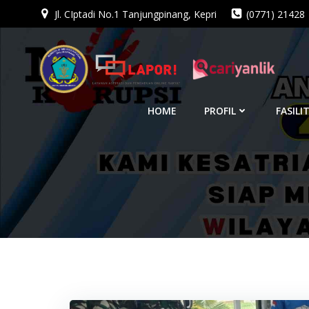
Jl. CIptadi No.1 Tanjungpinang, Kepri
(0771) 21428
Skip
to
content
HOME
PROFIL
FASILI