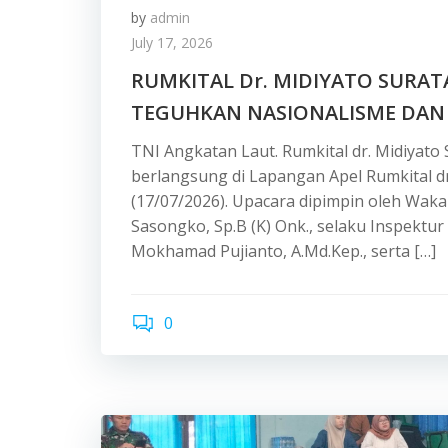
by
admin
July 17, 2026
RUMKITAL Dr. MIDIYATO SURAT
TEGUHKAN NASIONALISME DAN 
TNI Angkatan Laut. Rumkital dr. Midiyat
berlangsung di Lapangan Apel Rumkital dr
(17/07/2026). Upacara dipimpin oleh Wakab
Sasongko, Sp.B (K) Onk., selaku Inspekt
Mokhamad Pujianto, A.Md.Kep., serta […]
0