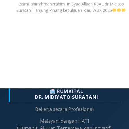
Bismillahirrahmanirrahim. In Syaa Allaah RSAL dr Midiato
Suratani Tanjung Pinang kepulauan Riau WBK 2025
RUMKITAL
DR. MIDIYATO SURATANI
Bekerja secara Profesional.
Melayani dengan HATI
(Humanis, Akurat, Terpercaya, dan Inovatif).