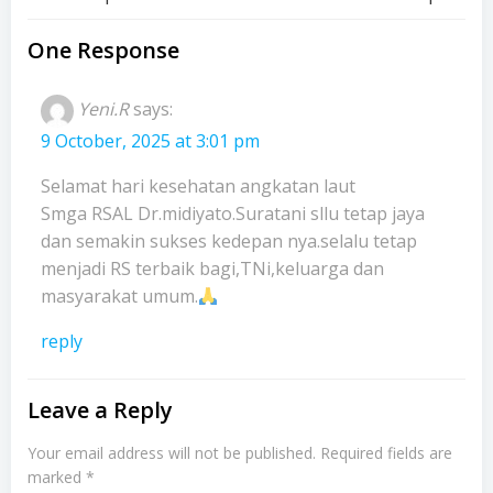
Post
Post
navigation
navigation
One Response
Yeni.R
says:
9 October, 2025 at 3:01 pm
Selamat hari kesehatan angkatan laut
Smga RSAL Dr.midiyato.Suratani sllu tetap jaya
dan semakin sukses kedepan nya.selalu tetap
menjadi RS terbaik bagi,TNi,keluarga dan
masyarakat umum.
reply
Leave a Reply
Your email address will not be published.
Required fields are
marked
*