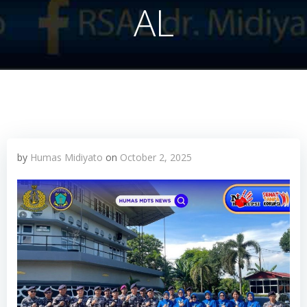
AL
by
Humas Midiyato
on
October 2, 2025