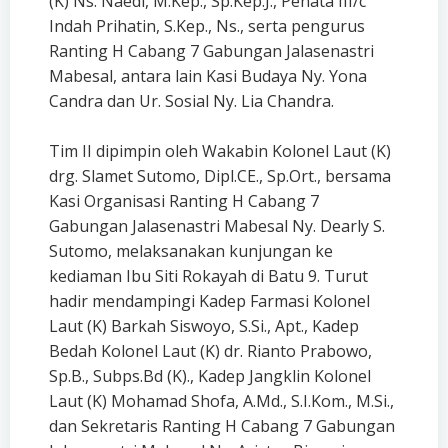
(K) Ns. Naedi, M.Kep., Sp.Kep.J., Penata III/c
Indah Prihatin, S.Kep., Ns., serta pengurus
Ranting H Cabang 7 Gabungan Jalasenastri
Mabesal, antara lain Kasi Budaya Ny. Yona
Candra dan Ur. Sosial Ny. Lia Chandra.
Tim II dipimpin oleh Wakabin Kolonel Laut (K)
drg. Slamet Sutomo, Dipl.CE., Sp.Ort., bersama
Kasi Organisasi Ranting H Cabang 7
Gabungan Jalasenastri Mabesal Ny. Dearly S.
Sutomo, melaksanakan kunjungan ke
kediaman Ibu Siti Rokayah di Batu 9. Turut
hadir mendampingi Kadep Farmasi Kolonel
Laut (K) Barkah Siswoyo, S.Si., Apt., Kadep
Bedah Kolonel Laut (K) dr. Rianto Prabowo,
Sp.B., Subps.Bd (K)., Kadep Jangklin Kolonel
Laut (K) Mohamad Shofa, A.Md., S.I.Kom., M.Si.,
dan Sekretaris Ranting H Cabang 7 Gabungan