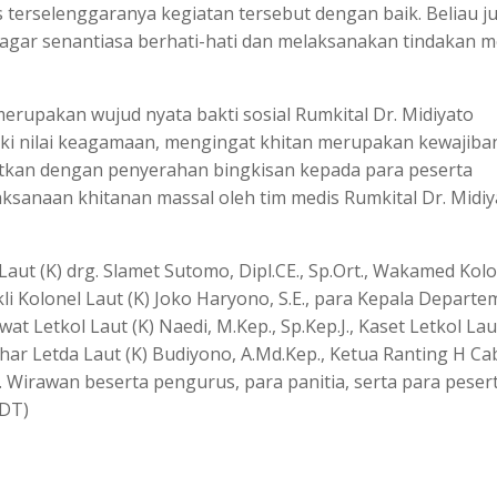
 terselenggaranya kegiatan tersebut dengan baik. Beliau j
agar senantiasa berhati-hati dan melaksanakan tindakan m
merupakan wujud nyata bakti sosial Rumkital Dr. Midiyato
iki nilai keagamaan, mengingat khitan merupakan kewajiba
utkan dengan penyerahan bingkisan kepada para peserta
laksanaan khitanan massal oleh tim medis Rumkital Dr. Midiy
aut (K) drg. Slamet Sutomo, Dipl.CE., Sp.Ort., Wakamed Kol
okli Kolonel Laut (K) Joko Haryono, S.E., para Kepala Departe
t Letkol Laut (K) Naedi, M.Kep., Sp.Kep.J., Kaset Letkol Lau
har Letda Laut (K) Budiyono, A.Md.Kep., Ketua Ranting H C
 Wirawan beserta pengurus, para panitia, serta para peser
MDT)