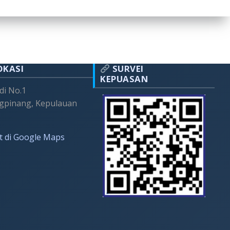
OKASI
SURVEI
KEPUASAN
adi No.1
gpinang, Kepulauan
t di Google Maps