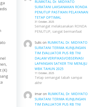
RUMKITAL Dr. MIDIYATO
uga
SURATANI LAKSANAKAN RONDA
edis
PENUTUP PASTIKAN PELAYANAN
TETAP OPTIMAL
31 October, 2025
Semangat melaksanakan RONDA
n
PENUTUP, sangat bermanfaat
ato
Sulis
on
RUMKITAL Dr. MIDIYATO
SURATANI TERIMA KUNJUNGAN
TIM EVALUATOR PUS RB TNI
onel
DALAM VERIFIKASI/OBSERVASI
LAPANGAN SATKER TNI MENUJU
men,
WBK TAHUN 2025
t (K)
11 October, 2025
abang
Tetap semangat tabah sampai
ta
akhir
Imar
on
RUMKITAL Dr. MIDIYATO
SURATANI TERIMA KUNJUNGAN
TIM EVALUATOR PUS RB TNI