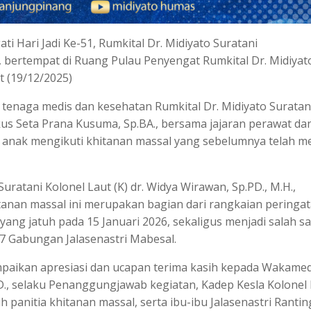
 Hari Jadi Ke-51, Rumkital Dr. Midiyato Suratani
 bertempat di Ruang Pulau Penyengat Rumkital Dr. Midiyat
t (19/12/2025)
im tenaga medis dan kesehatan Rumkital Dr. Midiyato Suratan
skus Seta Prana Kusuma, Sp.BA., bersama jajaran perawat da
 anak mengikuti khitanan massal yang sebelumnya telah me
ratani Kolonel Laut (K) dr. Widya Wirawan, Sp.PD., M.H.,
anan massal ini merupakan bagian dari rangkaian peringa
 yang jatuh pada 15 Januari 2026, sekaligus menjadi salah s
 7 Gabungan Jalasenastri Mabesal.
mpaikan apresiasi dan ucapan terima kasih kepada Wakame
KBD., selaku Penanggungjawab kegiatan, Kadep Kesla Kolonel
h panitia khitanan massal, serta ibu-ibu Jalasenastri Rantin