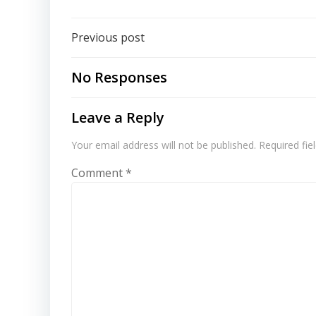
Post
Previous post
navigation
No Responses
Leave a Reply
Your email address will not be published.
Required fi
Comment
*