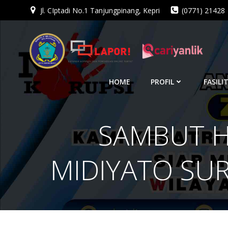
Jl. CIptadi No.1 Tanjungpinang, Kepri
(0771) 21428
Skip
to
content
HOME
PROFIL
FASILI
SAMBUT HA
MIDIYATO SU