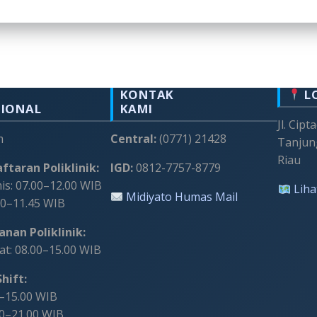
KONTAK
L
SIONAL
KAMI
Jl. Cipt
m
Central:
(0771) 21428
Tanjun
Riau
ftaran Poliklinik:
IGD:
0812-7757-8779
s: 07.00–12.00 WIB
Liha
Midiyato Humas Mail
00–11.45 WIB
nan Poliklinik:
t: 08.00–15.00 WIB
hift:
0–15.00 WIB
00–21.00 WIB