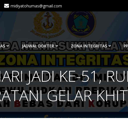
midiyatohumas@gmail.com
TAS
JADWAL DOKTER
ZONA INTEGRITAS
PP
RI JADI KE-51, RU
RATANI GELAR KHI