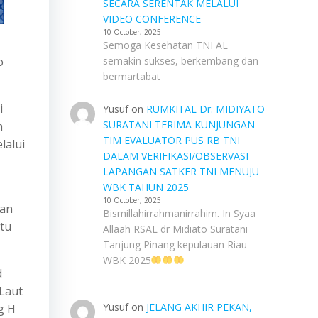
SECARA SERENTAK MELALUI
VIDEO CONFERENCE
10 October, 2025
Semoga Kesehatan TNI AL
o
semakin sukses, berkembang dan
bermartabat
i
Yusuf
on
RUMKITAL Dr. MIDIYATO
SURATANI TERIMA KUNJUNGAN
n
TIM EVALUATOR PUS RB TNI
lalui
DALAM VERIFIKASI/OBSERVASI
LAPANGAN SATKER TNI MENUJU
WBK TAHUN 2025
10 October, 2025
tan
Bismillahirrahmanirrahim. In Syaa
atu
Allaah RSAL dr Midiato Suratani
Tanjung Pinang kepulauan Riau
WBK 2025
d
 Laut
Yusuf
on
JELANG AKHIR PEKAN,
g H