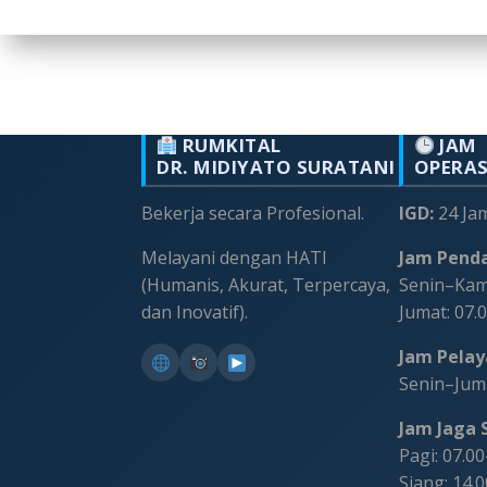
RUMKITAL
JAM
DR. MIDIYATO SURATANI
OPERA
Bekerja secara Profesional.
IGD:
24 Ja
Melayani dengan HATI
Jam Penda
(Humanis, Akurat, Terpercaya,
Senin–Kami
dan Inovatif).
Jumat: 07.
Jam Pelaya
Senin–Juma
Jam Jaga S
Pagi: 07.0
Siang: 14.