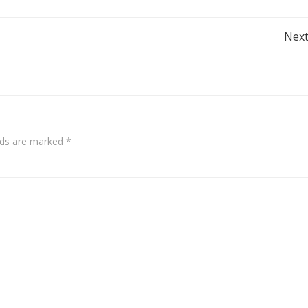
Post
Next
navigation
elds are marked
*