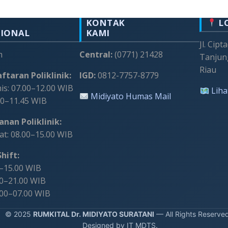
KONTAK
L
SIONAL
KAMI
Jl. Cipt
m
Central:
(0771) 21428
Tanjun
Riau
ftaran Poliklinik:
IGD:
0812-7757-8779
s: 07.00–12.00 WIB
Liha
Midiyato Humas Mail
00–11.45 WIB
nan Poliklinik:
t: 08.00–15.00 WIB
hift:
0–15.00 WIB
00–21.00 WIB
.00–07.00 WIB
 2025
RUMKITAL Dr. MIDIYATO SURATANI
— All Rights Reserve
Designed by IT MDTS.