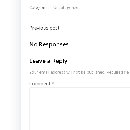
Categories:
Uncategorized
Post
Previous post
navigation
No Responses
Leave a Reply
Your email address will not be published.
Required fi
Comment
*