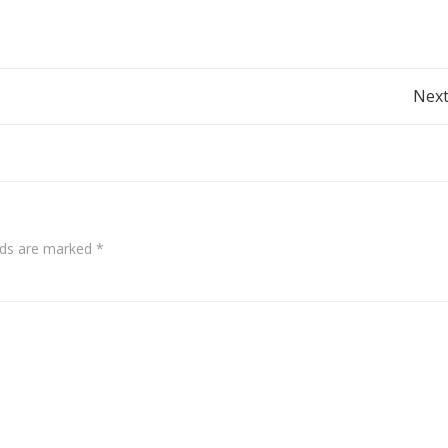
Post
Next
navigation
elds are marked
*