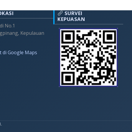
OKASI
SURVEI
KEPUASAN
adi No.1
gpinang, Kepulauan
t di Google Maps
d.