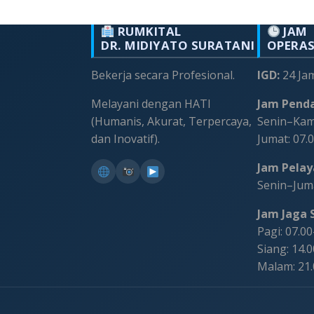
RUMKITAL
JAM
DR. MIDIYATO SURATANI
OPERA
Bekerja secara Profesional.
IGD:
24 Ja
Melayani dengan HATI
Jam Penda
(Humanis, Akurat, Terpercaya,
Senin–Kami
dan Inovatif).
Jumat: 07.
Jam Pelaya
Senin–Juma
Jam Jaga S
Pagi: 07.0
Siang: 14.
Malam: 21
©