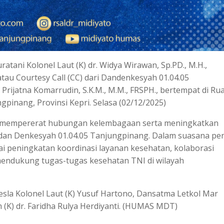
atani Kolonel Laut (K) dr. Widya Wirawan, Sp.PD., M.H.,
u Courtesy Call (CC) dari Dandenkesyah 01.04.05
rijatna Komarrudin, S.K.M., M.M., FRSPH., bertempat di Ru
ngpinang, Provinsi Kepri. Selasa (02/12/2025)
m mempererat hubungan kelembagaan serta meningkatkan
ni dan Denkesyah 01.04.05 Tanjungpinang. Dalam suasana p
i peningkatan koordinasi layanan kesehatan, kolaborasi
endukung tugas-tugas kesehatan TNI di wilayah
esla Kolonel Laut (K) Yusuf Hartono, Dansatma Letkol Mar
 (K) dr. Faridha Rulya Herdiyanti. (HUMAS MDT)