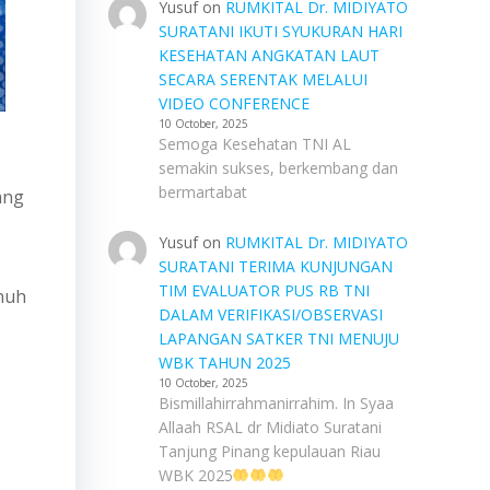
Yusuf
on
RUMKITAL Dr. MIDIYATO
SURATANI IKUTI SYUKURAN HARI
KESEHATAN ANGKATAN LAUT
SECARA SERENTAK MELALUI
VIDEO CONFERENCE
10 October, 2025
Semoga Kesehatan TNI AL
semakin sukses, berkembang dan
bermartabat
ang
Yusuf
on
RUMKITAL Dr. MIDIYATO
SURATANI TERIMA KUNJUNGAN
TIM EVALUATOR PUS RB TNI
enuh
DALAM VERIFIKASI/OBSERVASI
LAPANGAN SATKER TNI MENUJU
WBK TAHUN 2025
10 October, 2025
Bismillahirrahmanirrahim. In Syaa
Allaah RSAL dr Midiato Suratani
Tanjung Pinang kepulauan Riau
WBK 2025