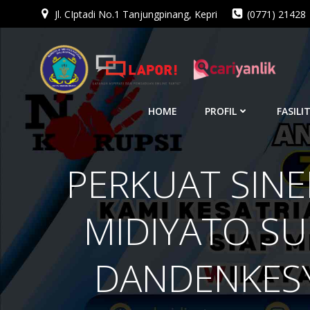
Jl. CIptadi No.1 Tanjungpinang, Kepri
(0771) 21428
Skip
to
content
HOME
PROFIL
FASILI
PERKUAT SINE
MIDIYATO SU
DANDENKESY