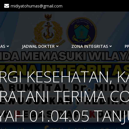
midiyatohumas@gmail.com
TAS
JADWAL DOKTER
ZONA INTEGRITAS
PP
RGI KESEHATAN, K
RATANI TERIMA C
AH 01.04.05 TA