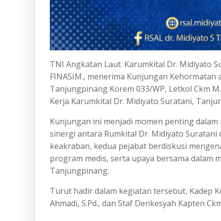
TNI Angkatan Laut. Karumkital Dr. Midiyato Sur
FINASIM., menerima Kunjungan Kehormatan ata
Tanjungpinang Korem 033/WP, Letkol Ckm M. P
Kerja Karumkital Dr. Midiyato Suratani, Tanju
Kunjungan ini menjadi momen penting dala
sinergi antara Rumkital Dr. Midiyato Surata
keakraban, kedua pejabat berdiskusi mengena
program medis, serta upaya bersama dalam m
Tanjungpinang.
Turut hadir dalam kegiatan tersebut, Kadep K
Ahmadi, S.Pd., dan Staf Denkesyah Kapten Ckm