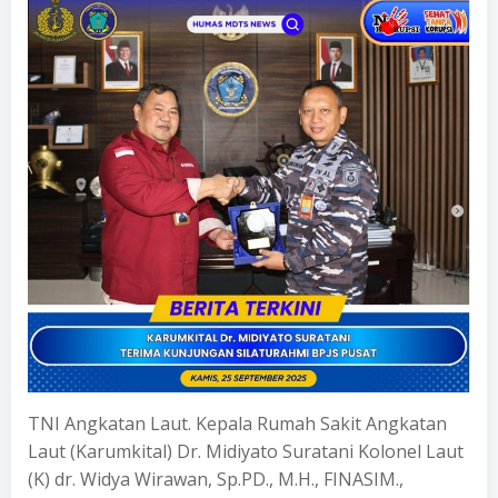
TNI Angkatan Laut. Kepala Rumah Sakit Angkatan
Laut (Karumkital) Dr. Midiyato Suratani Kolonel Laut
(K) dr. Widya Wirawan, Sp.PD., M.H., FINASIM.,