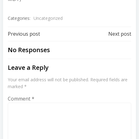
Categories:
Uncategorized
Post
Post
Previous post
Next post
navigation
navigation
No Responses
Leave a Reply
Your email address will not be published.
Required fields are
marked
*
Comment
*