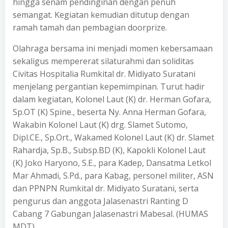
hingga senam pendinginan dengan penuh
semangat. Kegiatan kemudian ditutup dengan
ramah tamah dan pembagian doorprize.
Olahraga bersama ini menjadi momen kebersamaan
sekaligus mempererat silaturahmi dan soliditas
Civitas Hospitalia Rumkital dr. Midiyato Suratani
menjelang pergantian kepemimpinan. Turut hadir
dalam kegiatan, Kolonel Laut (K) dr. Herman Gofara,
Sp.OT (K) Spine., beserta Ny. Anna Herman Gofara,
Wakabin Kolonel Laut (K) drg. Slamet Sutomo,
Dipl.CE., Sp.Ort., Wakamed Kolonel Laut (K) dr. Slamet
Rahardja, Sp.B., Subsp.BD (K), Kapokli Kolonel Laut
(K) Joko Haryono, S.E., para Kadep, Dansatma Letkol
Mar Ahmadi, S.Pd., para Kabag, personel militer, ASN
dan PPNPN Rumkital dr. Midiyato Suratani, serta
pengurus dan anggota Jalasenastri Ranting D
Cabang 7 Gabungan Jalasenastri Mabesal. (HUMAS
MDT)