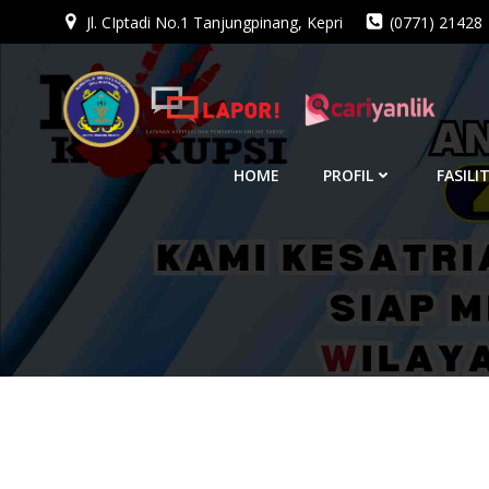
Jl. CIptadi No.1 Tanjungpinang, Kepri
(0771) 21428
Skip
to
content
HOME
PROFIL
FASILI