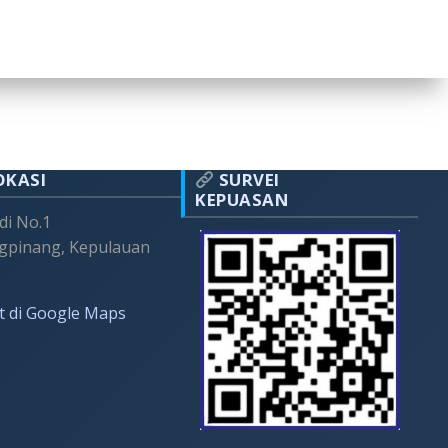
OKASI
SURVEI
KEPUASAN
adi No.1
gpinang, Kepulauan
t di Google Maps