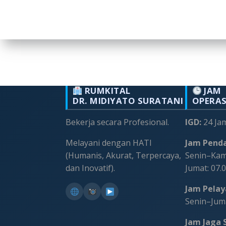
RUMKITAL
JAM
DR. MIDIYATO SURATANI
OPERA
Bekerja secara Profesional.
IGD:
24 Ja
Melayani dengan HATI
Jam Penda
(Humanis, Akurat, Terpercaya,
Senin–Kami
dan Inovatif).
Jumat: 07.
Jam Pelaya
Senin–Juma
Jam Jaga S