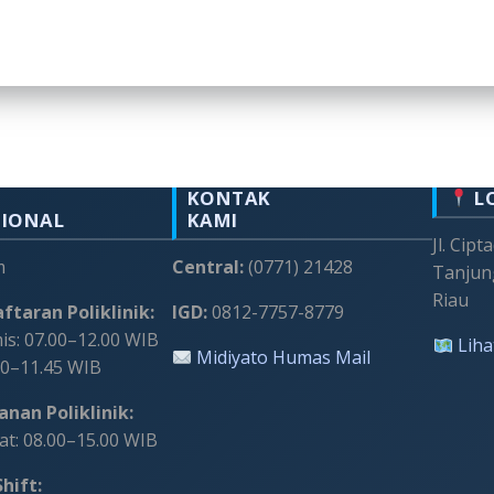
KONTAK
L
SIONAL
KAMI
Jl. Cipt
m
Central:
(0771) 21428
Tanjun
Riau
ftaran Poliklinik:
IGD:
0812-7757-8779
s: 07.00–12.00 WIB
Liha
Midiyato Humas Mail
00–11.45 WIB
nan Poliklinik:
t: 08.00–15.00 WIB
hift: