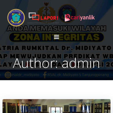
Skip
to
content
Author:
admin