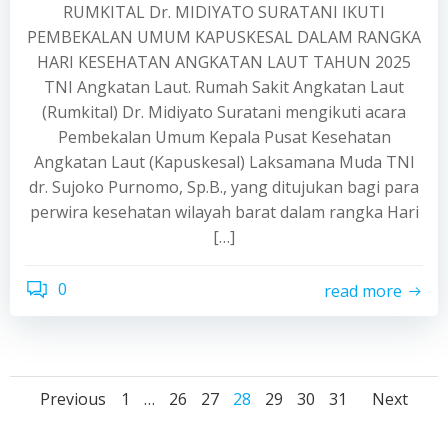
RUMKITAL Dr. MIDIYATO SURATANI IKUTI
PEMBEKALAN UMUM KAPUSKESAL DALAM RANGKA
HARI KESEHATAN ANGKATAN LAUT TAHUN 2025
TNI Angkatan Laut. Rumah Sakit Angkatan Laut
(Rumkital) Dr. Midiyato Suratani mengikuti acara
Pembekalan Umum Kepala Pusat Kesehatan
Angkatan Laut (Kapuskesal) Laksamana Muda TNI
dr. Sujoko Purnomo, Sp.B., yang ditujukan bagi para
perwira kesehatan wilayah barat dalam rangka Hari
[…]
0
read more
Posts
Posts
Pos
Page
Page
Page
Page
Page
Page
Page
Previous
1
…
26
27
28
29
30
31
Next