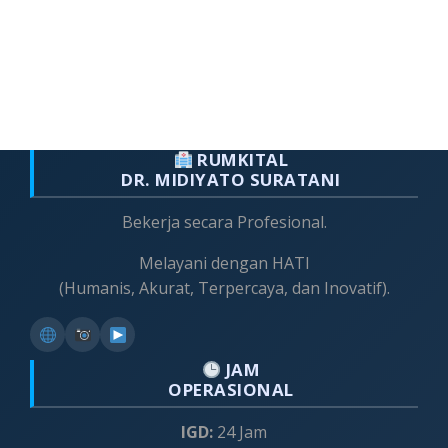
RUMKITAL
DR. MIDIYATO SURATANI
Bekerja secara Profesional.
Melayani dengan HATI
(Humanis, Akurat, Terpercaya, dan Inovatif).
JAM
OPERASIONAL
IGD:
24 Jam